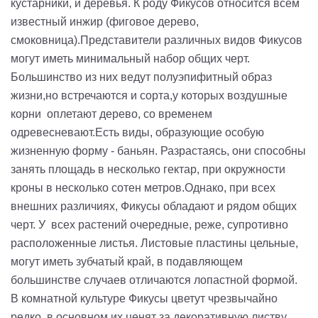
кустарники, и деревья. К роду Фикусов относится всем
известный инжир (фиговое дерево,
смоковница).Представители различных видов Фикусов
могут иметь минимальный набор общих черт.
Большинство из них ведут полуэпифитный образ
жизни,но встречаются и сорта,у которых воздушные
корни оплетают дерево, со временем
одревесневают.Есть виды, образующие особую
жизненную форму - баньян. Разрастаясь, они способны
занять площадь в несколько гектар, при окружности
кроны в несколько сотен метров.Однако, при всех
внешних различиях, Фикусы обладают и рядом общих
черт. У всех растений очередные, реже, супротивно
расположенные листья. Листовые пластины цельные,
могут иметь зубчатый край, в подавляющем
большинстве случаев отличаются лопастной формой.
В комнатной культуре Фикусы цветут чрезвычайно
редко, в основном их ценят за декоративную листву.