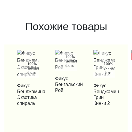
Похожие товары
100%
уникальные
100%
100%
фото
уникальные
уникальные
фото
фото
КУПИТЬ В 1 КЛИК
Фикус
Бенгальский
КУПИТЬ В 1 КЛИК
Фикус
КУПИТЬ В 1 КЛИК
Фикус
Рой
Бенджамина
Бенджамин
КУП
Экзотика
Грин
спираль
Кинки 2