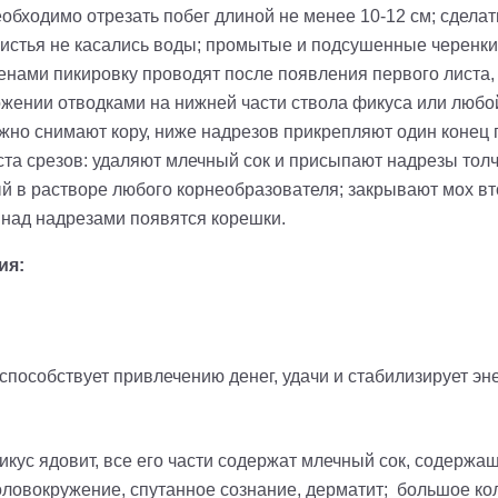
бходимо отрезать побег длиной не менее 10-12 см; сделат
 листья не касались воды; промытые и подсушенные черенк
нами пикировку проводят после появления первого листа,
нии отводками на нижней части ствола фикуса или любой 
жно снимают кору, ниже надрезов прикрепляют один конец 
ста срезов: удаляют млечный сок и присыпают надрезы тол
 в растворе любого корнеобразователя; закрывают мох вто
 над надрезами появятся корешки.
ия:
пособствует привлечению денег, удачи и стабилизирует эне
кус ядовит, все его части содержат млечный сок, содержа
 головокружение, спутанное сознание, дерматит; большое к