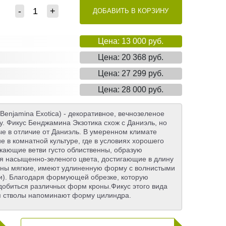
-
+
ДОБАВИТЬ В КОРЗИНУ
Цена: 13 000 руб.
Цена: 20 368 руб.
Цена: 27 299 руб.
Цена: 28 000 руб.
enjamina Exotica) - декоративное, вечнозеленое
у. Фикус Бенджамина Экзотика схож с Даниэль, но
ые в отличие от Даниэль. В умеренном климате
 в комнатной культуре, где в условиях хорошего
икающие ветви густо облиственны, образую
ья насыщенно-зеленого цвета, достигающие в длину
тины мягкие, имеют удлиненную форму с волнистыми
и). Благодаря формующей обрезке, которую
добиться различных форм кроны.Фикус этого вида
я стволы напоминают форму цилиндра.