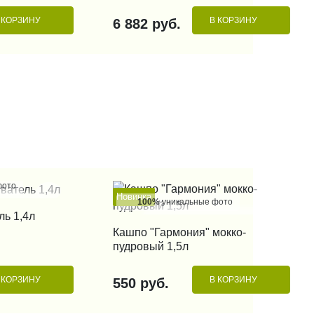
 КОРЗИНУ
В КОРЗИНУ
6 882 руб.
фото
Новинка
100%
уникальные фото
 КЛИК
ль 1,4л
КУПИТЬ В 1 КЛИК
Кашпо "Гармония" мокко-
пудровый 1,5л
 КОРЗИНУ
В КОРЗИНУ
550 руб.