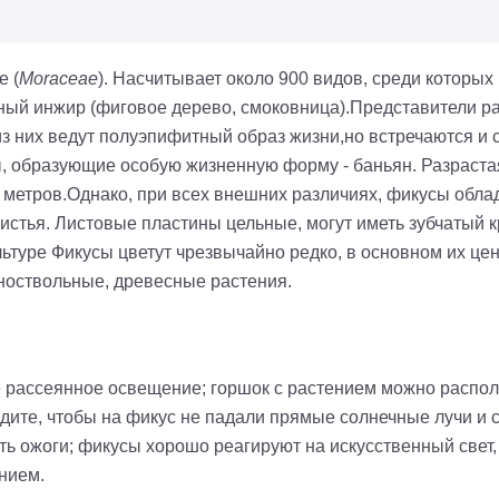
е (
Moraceae
). Насчитывает около 900 видов, среди которых 
тный инжир (фиговое дерево, смоковница).Представители р
 них ведут полуэпифитный образ жизни,но встречаются и 
, образующие особую жизненную форму - баньян. Разрастая
н метров.Однако, при всех внешних различиях, фикусы обла
истья. Листовые пластины цельные, могут иметь зубчатый 
ьтуре Фикусы цветут чрезвычайно редко, в основном их цен
ноствольные, древесные растения.
рассеянное освещение; горшок c растением можно располо
ите, чтобы на фикус не падали прямые солнечные лучи и с
ть ожоги; фикусы хорошо реагируют на искусственный свет,
нием.