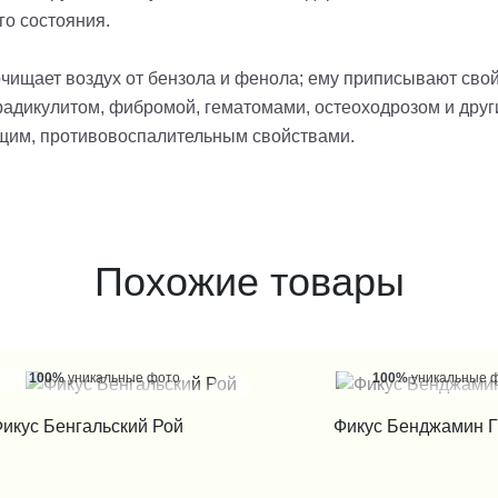
го состояния.
очищает воздух от бензола и фенола; ему приписывают сво
радикулитом, фибромой, гематомами, остеоходрозом и друг
щим, противовоспалительным свойствами.
Похожие товары
100%
уникальные фото
100%
уникальные 
КУПИТЬ В 1 КЛИК
КУПИТЬ В 1
икус Бенгальский Рой
Фикус Бенджамин Г