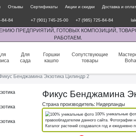
и
Отзывы
Сертификаты
Акции и скидки
Доставка и опла
5-84-84
+7 (901) 745-25-00
+7 (985) 725-84-84
la
ЕНИЮ ПРЕДПРИЯТИЙ, ГОТОВЫХ КОМПОЗИЦИЙ, ТОВАР
РАБОТАЕМ.
Для
Для
Горшки
Сопутствующие
Мастер
фиса
сада
кашпо
товары
Boh
сов комнатными растениями, продажа изделий ручной работы.
Фикус Бенджамина Экзотика Цилиндр 2
Фикус Бенджамина Эк
Страна производитель: Нидерланды
100% уникальные фото
правообладателем данного сайта. Фотографии не
Каталог растений создавался год и ежедневно 