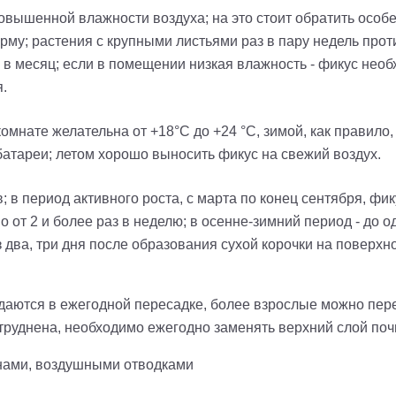
вышенной влажности воздуха; на это стоит обратить особе
му; растения с крупными листьями раз в пару недель прот
 в месяц; если в помещении низкая влажность - фикус необ
.
омнате желательна от +18°С до +24 °С, зимой, как правило,
батареи; летом хорошо выносить фикус на свежий воздух.
в период активного роста, с марта по конец сентября, фи
от 2 и более раз в неделю; в осенне-зимний период - до о
 два, три дня после образования сухой корочки на поверхн
аются в ежегодной пересадке, более взрослые можно перес
труднена, необходимо ежегодно заменять верхний слой поч
нами, воздушными отводками