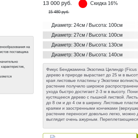
13 000
руб.
Скидка 16%
15 480 руб.
Диаметр: 24см / Высота: 100см
Диаметр: 27см / Высота: 100см
Диаметр: 30см / Высота: 130см
ценообразования на
листов поставщика
Диаметр: 30см / Высота: 140см
значительно
 характеристик,
Фикус Бенджамина Экзотика Цилиндр (Ficus B
дерево в природе вырастает до 25 м в высот
вляется
края листовые пластины у Экзотики волнист
растение получило широкое распространение
ухода быстро достигает 2-3 м в высоту. Пон
кустящееся дерево с пышной листвой. Лист
до 8 см и до 4 см в ширину. Листовые плас
краями и заостренными кончиками (верхушк
растение переносит довольно легко, можно 
выглядит очень ажурным. Переплетающиес