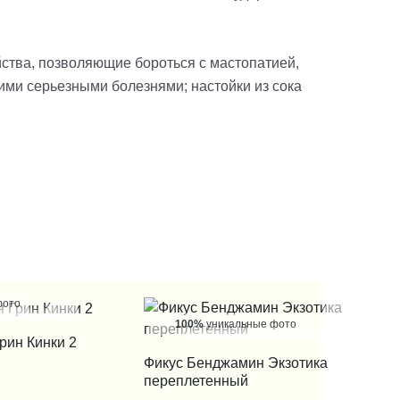
йства, позволяющие бороться с мастопатией,
ими серьезными болезнями; настойки из сока
фото
100%
уникальные фото
 КЛИК
рин Кинки 2
КУПИТЬ В 1 КЛИК
Фикус Бенджамин Экзотика
переплетенный