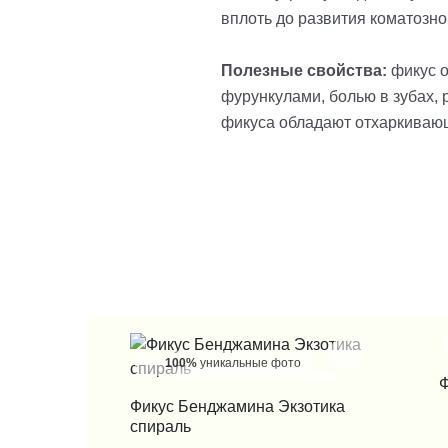
вплоть до развития коматозно
Полезные свойства:
фикус 
фурункулами, болью в зубах, 
фикуса обладают отхаркиваю
100%
уникальные фото
Ф
КУПИТЬ В 1 КЛИК
Фикус Бенджамина Экзотика
спираль