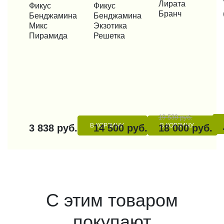
Лирата
КУПИТЬ В 1 КЛИК
Фикус
КУПИТЬ В 1 КЛИК
Фикус
Бранч
Бенджамина
Бенджамина
Микс
Экзотика
Пирамида
Решетка
19 539 руб.
В КОРЗИНУ
В КОРЗИНУ
3 838 руб.
14 500 руб.
18 000 руб.
С этим товаром
покупают