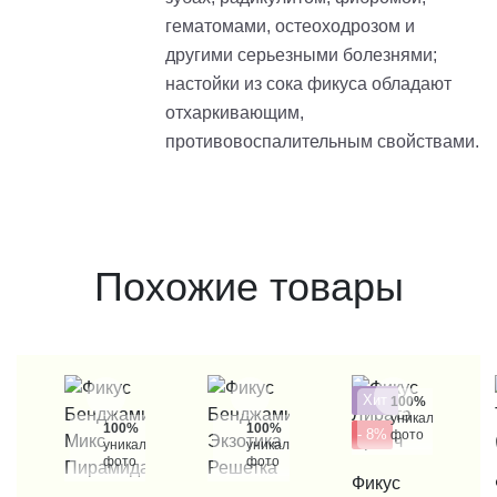
гематомами, остеоходрозом и
другими серьезными болезнями;
настойки из сока фикуса обладают
отхаркивающим,
противовоспалительным свойствами.
Похожие товары
Хит
100%
уникальные
100%
100%
- 8%
фото
уникальные
уникальные
фото
фото
КУПИТЬ В 1 КЛИК
Фикус
КУП