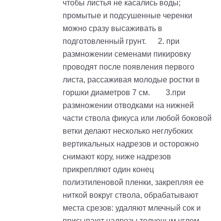
чтобы листья не касались воды;
промытые и подсушенные черенки
можно сразу высаживать в
подготовленный грунт. 2. при
размножении семенами пикировку
проводят после появления первого
листа, рассаживая молодые ростки в
горшки диаметров 7 см. 3.при
размножении отводками на нижней
части ствола фикуса или любой боковой
ветки делают несколько неглубоких
вертикальных надрезов и осторожно
снимают кору, ниже надрезов
прикрепляют один конец
полиэтиленовой пленки, закрепляя ее
ниткой вокруг ствола, обрабатывают
места срезов: удаляют млечный сок и
присыпают надрезы толченым углем,