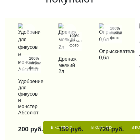
100%
уникальные
100%
фото
уникальные
фото
КУПИТЬ В 1 КЛИК
Опрыскиватель
КУП
0,6л
100%
КУПИТЬ В 1 КЛИК
Дренаж
уникальные
мелкий
фото
2л
КУПИТЬ В 1 КЛИК
Удобрение
для
фикусов
и
монстер
Абсолют
В КОРЗИНУ
В КОРЗИНУ
В К
200 руб.
150 руб.
720 руб.