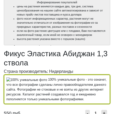
Информирование покупателей
цены на растения меняются каждые два, три дня, система
ценообразования на нашем сайте автоматизирована и зависит от
новых прайс-листов поставщика и курса доллара
фото носит информационных характер, растения могут не
значительно отличаться от изображения на фотографии из-за
природных характеристик, разных поставок и сезонности
если на фото растение цветущее или с плодами, Вам поставляется
аналогичный товар, если иной не оговорен с менеджером
100%
100%
100%
100%
100%
высота растения указана вместе с горшком (кашпо)
100%
уникальные фото
уникальные фото
уникальные фото
уникальные фото
уникальные фото
уникальные фото
Фикус Эластика Абиджан 1,3
ствола
Страна производитель: Нидерланды
100% уникальные фото - это означет,
что все фотографии сделаны лично правообладателем данного
сайта. Фотографии не стоковые и не взяты из других интернет
ресурсов. Каталог растений создавался год и ежедневно
пополняется только уникальными фотографиями.
550
руб.
-
+