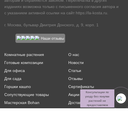
авторам и охраняются законом. Перепечатка в других
изданиях возможна только с письменного согласия автора и
с указанием активной ссылки на сайт
https://la-kosta.ru
.
г. Москва, бульвар Дмитрия Донского, д. 9, корп. 1
Наши отзывы
Комнатные растения
О нас
Готовые композиции
Новости
Для офиса
Статьи
Для сада
Отзывы
Горшки кашпо
Сертификаты
Консультации по
Сопутствующие товары
Акции и скидки
уходу без покупки
растений не
Мастерская Bohan
Доставка и оплата
предоставляем
Ритуальная флористика
Услуги
Распродажа
Контакты