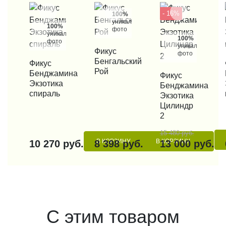
- 16%
100%
уникальные
100%
фото
уникальные
100%
фото
уникальные
КУПИТЬ В 1 КЛИК
Фикус
фото
Бенгальский
КУПИТЬ В 1 КЛИК
Фикус
КУП
Рой
Бенджамина
КУПИТЬ В 1 КЛИК
Фикус
Экзотика
Бенджамина
спираль
Экзотика
Цилиндр
2
15 480 руб.
В КОРЗИНУ
В КОРЗИНУ
10 270 руб.
8 398 руб.
13 000 руб.
С этим товаром