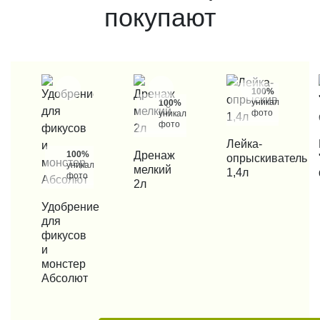
покупают
100%
уникальные
100%
фото
уникальные
фото
КУПИТЬ В 1 КЛИК
Лейка-
КУП
100%
КУПИТЬ В 1 КЛИК
Дренаж
опрыскиватель
уникальные
мелкий
1,4л
фото
2л
КУПИТЬ В 1 КЛИК
Удобрение
для
фикусов
и
монстер
Абсолют