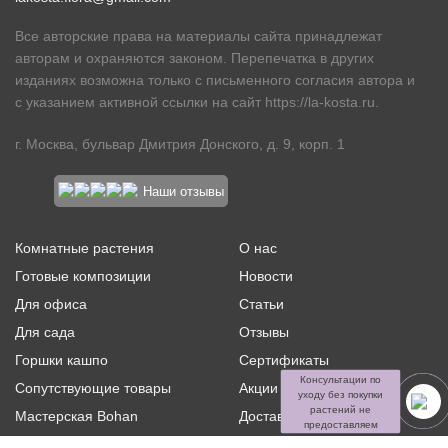
Все авторские права на материалы сайта принадлежат
авторам и охраняются законом. Перепечатка в других
изданиях возможна только с письменного согласия автора и
с указанием активной ссылки на сайт
https://la-kosta.ru
.
г. Москва, бульвар Дмитрия Донского, д. 9, корп. 1
Наши отзывы
Комнатные растения
О нас
Готовые композиции
Новости
Для офиса
Статьи
Для сада
Отзывы
Горшки кашпо
Сертификаты
Консультации по
Сопутствующие товары
Акции и скидки
уходу без покупки
растений не
Мастерская Bohan
Доставка и оплата
предоставляем
Ритуальная флористика
Услуги