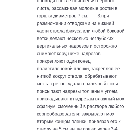
проводят после появления первого
листа, рассаживая молодые ростки в
горшки диаметров 7 см. 3.при
размножении отводками на нижней
части ствола фикуса или любой боковой
ветки делают несколько неглубоких
вертикальных надрезов и осторожно
снимают кору, ниже надрезов
прикрепляют один конец
полиэтиленовой пленки, закрепляя ее
ниткой вокруг ствола, обрабатывают
места срезов: удаляют млечный сок и
присыпают надрезы толченым углем,
прикладывают к надрезам влажный мох
сфагнум, смоченный в растворе любого
корнеобразователя; закрывают мох
вторым концом пленки, привязав его к
стволу на 5 см выше среза; через 3-4