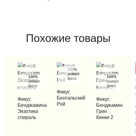
Похожие товары
100%
уникальные
100%
100%
фото
уникальные
уникальные
фото
фото
КУПИТЬ В 1 КЛИК
Фикус
Бенгальский
КУПИТЬ В 1 КЛИК
Фикус
КУПИТЬ В 1 КЛИК
Фикус
Рой
Бенджамина
Бенджамин
КУП
Экзотика
Грин
спираль
Кинки 2