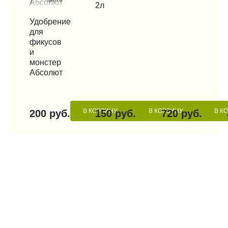
2л
КУПИТЬ В 1 КЛИК
Удобрение
для
фикусов
и
монстер
Абсолют
В КОРЗИНУ
В КОРЗИНУ
В К
200 руб.
150 руб.
720 руб.