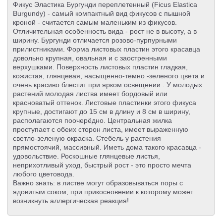
Фикус Эластика Бургунди переплетенный (Ficus Elastica
Burgundy) - самый компактный вид фикусов с пышной
кроной - считается самым маленьким из фикусов.
Отличительная особенность вида - рост не в высоту, а в
ширину. Бургунди отличается розово-пурпурными
прилистниками. Форма листовых пластин этого красавца
довольно крупная, овальная и с заостренными
верхушками. Поверхность листовых пластин гладкая,
кожистая, глянцевая, насыщенно-темно -зеленого цвета и
очень красиво блестит при ярком освещении . У молодых
растений молодая листва имеет бордовый или
красноватый оттенок. Листовые пластинки этого фикуса
крупные, достигают до 15 см в длину и 8 см в ширину,
располагаются поочерёдно. Центральная жилка
проступает с обеих сторон листа, имеет выраженную
светло-зеленую окраска. Стебель у растения
прямостоячий, массивный. Иметь дома такого красавца -
удовольствие. Роскошные глянцевые листья,
неприхотливый уход, быстрый рост - это просто мечта
любого цветовода.
Важно знать: в листве могут образовываться поры с
ядовитым соком, при прикосновении к которому может
возникнуть аллергическая реакция!