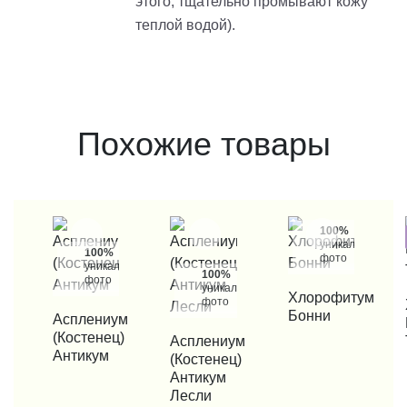
этого, тщательно промывают кожу
теплой водой).
Похожие товары
100%
уникальные
100%
фото
уникальные
100%
фото
уникальные
КУПИТЬ В 1 КЛИК
Хлорофитум
фото
КУП
Бонни
КУПИТЬ В 1 КЛИК
Асплениум
(Костенец)
КУПИТЬ В 1 КЛИК
Асплениум
Антикум
(Костенец)
Антикум
Лесли