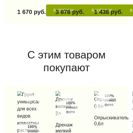
В КОРЗИНУ
В КОРЗИНУ
В
1 670 руб.
3 678 руб.
1 438 руб.
С этим товаром
покупают
100%
уникальные
100%
фото
уникальные
фото
КУПИТЬ В 1 КЛИК
Опрыскиватель
КУП
0,6л
КУПИТЬ В 1 КЛИК
Дренаж
100%
мелкий
уникальные