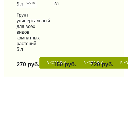
фото
2л
КУПИТЬ В 1 КЛИК
Грунт
универсальный
для всех
видов
комнатных
растений
5 л
В КОРЗИНУ
В КОРЗИНУ
В К
270 руб.
150 руб.
720 руб.