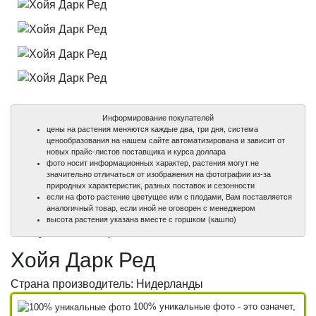
Информирование покупателей
цены на растения меняются каждые два, три дня, система
ценообразования на нашем сайте автоматизирована и зависит от
новых прайс-листов поставщика и курса доллара
фото носит информационных характер, растения могут не
значительно отличаться от изображения на фотографии из-за
природных характеристик, разных поставок и сезонности
если на фото растение цветущее или с плодами, Вам поставляется
аналогичный товар, если иной не оговорен с менеджером
100%
100%
100%
100%
высота растения указана вместе с горшком (кашпо)
уникальные фото
уникальные фото
уникальные фото
уникальные фото
Хойя Дарк Ред
Страна производитель: Нидерланды
100% уникальные фото - это означет,