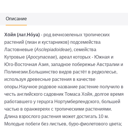
Описание
Хо́йя
(лат.Hóya)
- род вечнозеленых тропических
растений (лиан и кустарников) подсемейства
Ластовневые (
Asclepiadoideae
), семейства
Кутровые (
Apocynaceae
), ареал которых - Южная и
Юго-Восточная Азия, западное побережье Австралии и
Полинезии.Большинство видов растёт в редколесье,
используя древесные растения в качестве
опоры.Научное родовое название растение получило в
честь английского садовник Томаса Хойя, долгое время
работавшего у герцога Нортумберлендского, большей
частью в оранжереях с тропическими растениями.
Длина взрослого растения может достигать 10 м.
Молодые побеги без листьев, буро-фиолетового цвета;