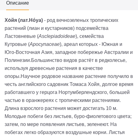
Описание
Хо́йя
(лат.Hóya)
- род вечнозеленых тропических
растений (лиан и кустарников) подсемейства
Ластовневые (
Asclepiadoideae
), семейства
Кутровые (
Apocynaceae
), ареал которых - Южная и
Юго-Восточная Азия, западное побережье Австралии и
Полинезии.Большинство видов растёт в редколесье,
используя древесные растения в качестве
опоры.Научное родовое название растение получило в
честь английского садовник Томаса Хойя, долгое время
работавшего у герцога Нортумберлендского, большей
частью в оранжереях с тропическими растениями.
Длина взрослого растения может достигать 10 м.
Молодые побеги без листьев, буро-фиолетового цвета;
затем, по мере появления листьев, зеленеют. На
побегах легко образуются воздушные корни. Листья