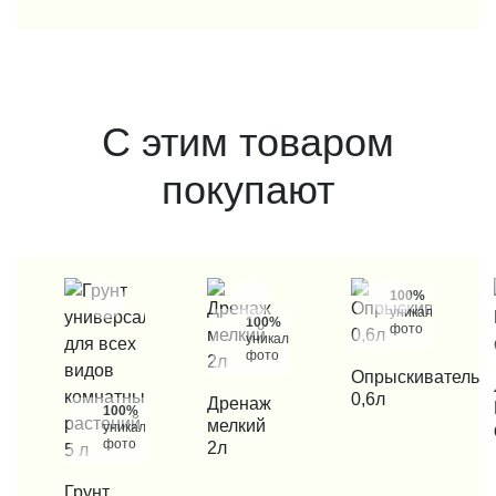
С этим товаром
покупают
100%
уникальные
100%
фото
уникальные
фото
КУПИТЬ В 1 КЛИК
Опрыскиватель
КУП
0,6л
КУПИТЬ В 1 КЛИК
Дренаж
100%
мелкий
уникальные
фото
2л
КУПИТЬ В 1 КЛИК
Грунт