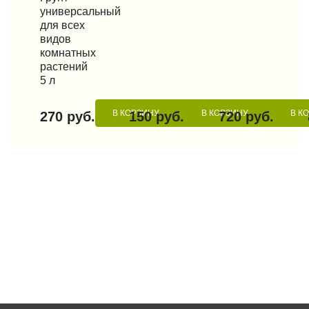
универсальный
для всех
видов
комнатных
растений
5 л
В КОРЗИНУ
В КОРЗИНУ
В К
270 руб.
150 руб.
720 руб.