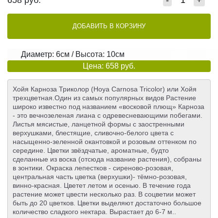
658
руб.
-
+
ДОБАВИТЬ В КОРЗИНУ
Диаметр: 6см / Высота: 10см
Цена: 658 руб.
Хойя Карноза Триколор (Hoya Carnosa Tricolor) или Хойя
трехцветная.Один из самых популярных видов Растение
широко известно под названием «восковой плющ» Карноза
- это вечнозеленая лиана с одревесневающими побегами.
Листья мясистые, ланцетной формы с заостренными
верхушками, блестящие, сливочно-белого цвета с
насыщенно-зеленной окантовкой и розовым оттенком по
середине. Цветки звёздчатые, ароматные, будто
сделанные из воска (отсюда название растения), собраны
в зонтики. Окраска лепестков - сиреново-розовая,
центральная часть цветка (верхушки)- тёмно-розовая,
винно-красная. Цветет летом и осенью. В течение года
растение может цвести несколько раз. В соцветии может
быть до 20 цветков. Цветки выделяют достаточно большое
количество сладкого нектара. Вырастает до 6-7 м..