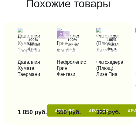
Похожие товары
Хит
100%
100%
100%
уникальные
уникальные
уникальные
фото
фото
фото
КУПИТЬ В 1 КЛИК
Даваллия
КУПИТЬ В 1 КЛИК
Нефролепис
КУПИТЬ В 1 КЛИК
Фатсхедера
Хумата
Грин
(Плющ)
КУП
Таермани
Фэнтези
Лизе Пиа
В КОРЗИНУ
В КОРЗИНУ
В К
1 850 руб.
550 руб.
323 руб.