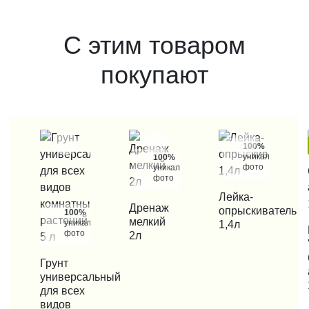
С этим товаром
покупают
100%
уникальные
100%
фото
уникальные
фото
КУПИТЬ В 1 КЛИК
Лейка-
КУПИТЬ В 1 КЛИК
Дренаж
опрыскиватель
100%
мелкий
уникальные
1,4л
КУП
фото
2л
КУПИТЬ В 1 КЛИК
Грунт
универсальный
для всех
видов