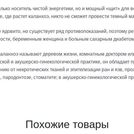
только носитель чистой энергетики, но и мощный «щит» для в
ме, где растет каланхоэ, никто не сможет провести темный м
не ядовито, но существует ряд противопоказаний, поэтому 
ости, беременным женщина и больным сахарным диабетом
 каланхоэ называют деревом жизни, комнатным доктором и
ской и акушерско-гинекологической практике, он обладает
ию от некротических тканей и эпителизации ран и язв, про
, пародонтозе, стоматите; в акушерско-гинекологической п
Похожие товары