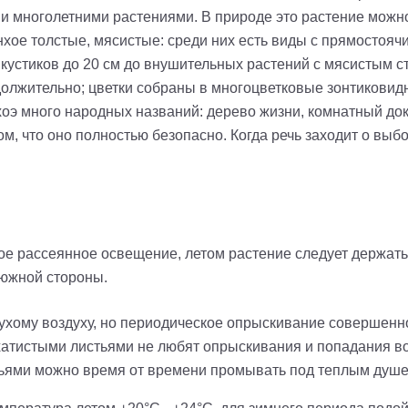
и многолетними растениями. В природе это растение можно
нхое толстые, мясистые: среди них есть виды с прямостоя
кустиков до 20 см до внушительных растений с мясистым ст
должительно; цветки собраны в многоцветковые зонтиковидн
хоэ много народных названий: дерево жизни, комнатный до
ом, что оно полностью безопасно. Когда речь заходит о выбо
е рассеянное освещение, летом растение следует держать 
 южной стороны.
 сухому воздуху, но периодическое опрыскивание совершенн
рхатистыми листьями не любят опрыскивания и попадания в
стьями можно время от времени промывать под теплым душе