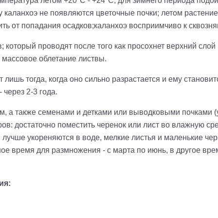
мпература летом +20°C - +24°C, для зимнего периода подой
у каланхоэ не появляются цветочные почки; летом растение
ить от попадания осадков;каланхоэ восприимчиво к сквозня
который проводят после того как просохнет верхний слой
т массовое облетание листвы.
лишь тогда, когда оно сильно разрастается и ему становит
через 2-3 года.
м, а также семенами и детками или выводковыми почками 
ров: достаточно поместить черенок или лист во влажную сре
и лучше укореняются в воде, мелкие листья и маленькие чер
е время для размножения - с марта по июнь, в другое врем
ия: