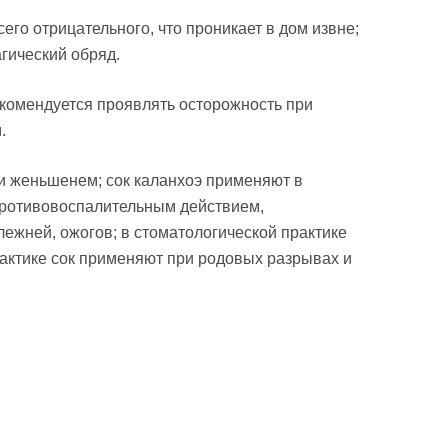
сего отрицательного, что проникает в дом извне;
агический обряд.
рекомендуется проявлять осторожность при
.
ли женьшенем; сок каланхоэ применяют в
 противовоспалительным действием,
лежней, ожогов; в стоматологической практике
рактике сок применяют при родовых разрывах и