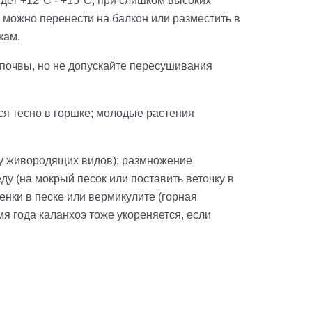
дет +12°C - +15°C, при слишком высоких
 можно перенести на балкон или разместить в
кам.
 почвы, но не допускайте пересушивания
ся тесно в горшке; молодые растения
(у живородящих видов); размножение
ду (на мокрый песок или поставить веточку в
енки в песке или вермикулите (горная
я года каланхоэ тоже укореняется, если