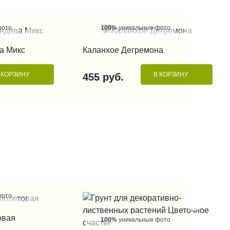
фото
100%
уникальные фото
 КЛИК
КУПИТЬ В 1 КЛИК
а Микс
Каланхое Дегремона
 КОРЗИНУ
В КОРЗИНУ
455 руб.
фото
 КЛИК
овая
100%
уникальные фото