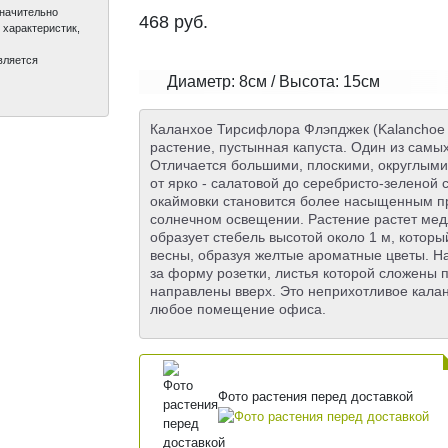
значительно
468
руб.
 характеристик,
вляется
Диаметр: 8см / Высота: 15см
Каланхое Тирсифлора Флэпджек (Kalanchoe Th
растение, пустынная капуста. Один из самы
Отличается большими, плоскими, округлыми
от ярко - салатовой до серебристо-зеленой
окаймовки становится более насыщенным п
солнечном освещении. Растение растет медле
образует стебель высотой около 1 м, которы
весны, образуя желтые ароматные цветы. На
за форму розетки, листья которой сложены п
направлены вверх. Это неприхотливое кала
любое помещение офиса.
Фото растения перед доставкой