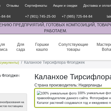
и
Отзывы
Сертификаты
Акции и скидки
Доставка и опла
5-84-84
+7 (901) 745-25-00
+7 (985) 725-84-84
la
ЕНИЮ ПРЕДПРИЯТИЙ, ГОТОВЫХ КОМПОЗИЦИЙ, ТОВАР
РАБОТАЕМ.
Для
Для
Горшки
Сопутствующие
Мастер
фиса
сада
кашпо
товары
Boh
сов комнатными растениями, продажа изделий ручной работы.
Каланхое Тирсифлора Флэпджек
суккуленты)
Каланхое Тирсифлор
Страна производитель: Нидерланды
100% уникальные фото
правообладателем данного сайта. Фотографии не
ценообразования на
Каталог растений создавался год и ежедневно 
листов поставщика