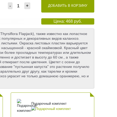
-
+
ДОБАВИТЬ В КОРЗИНУ
Цена: 468 руб.
yrsiflora Flapjack), также известно как лопастное
х популярных и декоративных видов каланхоэ.
 листьями. Окраска листовых пластин варьируется
 с насыщенной - красной окаймовкой. Красный цвет
ри более прохладных температурах или длительном
нно и достигает в высоту до 60 см., а также
й отмирает после цветения. Цветет с осени до
звание "пустынная капуста" это растение получило
араллельно друг другу, как тарелки и кромки
нхоэ украсит не только домашнюю оранжерею, но и
Подарочный комплект