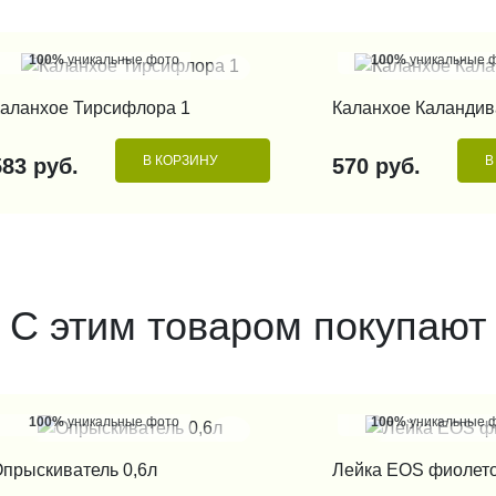
100%
уникальные фото
100%
уникальные 
КУПИТЬ В 1 КЛИК
КУПИТЬ В 1
аланхое Тирсифлора 1
Каланхое Каландив
В КОРЗИНУ
В
583 руб.
570 руб.
С этим товаром покупают
100%
уникальные фото
100%
уникальные 
КУПИТЬ В 1 КЛИК
КУПИТЬ В 1
прыскиватель 0,6л
Лейка EOS фиолет