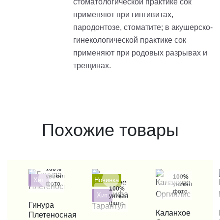
стоматологической практике сок
применяют при гингивитах,
пародонтозе, стоматите; в акушерско-
гинекологической практике сок
применяют при родовых разрывах и
трещинах.
Похожие товары
100%
уникальные
100%
Хит
Новинка
фото
уникальные
100%
фото
Хит
уникальные
фото
КУПИТЬ В 1 КЛИК
Гинура
КУПИТЬ В 1 КЛИК
Каланхое
КУП
Плетеносная