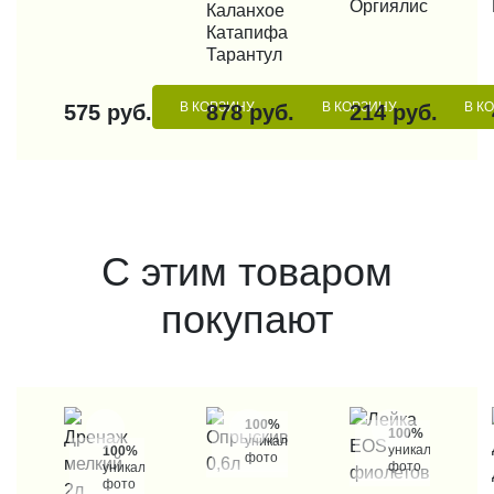
Оргиялис
КУПИТЬ В 1 КЛИК
Каланхое
Катапифа
Тарантул
В КОРЗИНУ
В КОРЗИНУ
В К
575 руб.
878 руб.
214 руб.
С этим товаром
покупают
100%
100%
уникальные
уникальные
100%
фото
фото
уникальные
фото