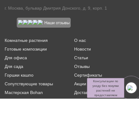
г. Москва, бульвар Дмитрия Донского, д. 9, корп. 1
Наши отзывы
Комнатные растения
О нас
Готовые композиции
Новости
Для офиса
Статьи
Для сада
Отзывы
Горшки кашпо
Сертификаты
Консультации по
Сопутствующие товары
Акции и скидки
уходу без покупки
растений не
Мастерская Bohan
Доставка и оплата
предоставляем
Ритуальная флористика
Услуги
Распродажа
Контакты
Политика конфиденциальности и оферта
Пользовательское
соглашение