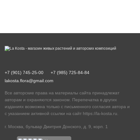
+7 (901) 745-25-00
+7 (985) 725-84-84
lakosta.flora@gmail.com
Все авторские права на материалы сайта принадлежат
авторам и охраняются законом. Перепечатка в других
изданиях возможна только с письменного согласия автора и
с указанием активной ссылки на сайт
https://la-kosta.ru
.
г. Москва, бульвар Дмитрия Донского, д. 9, корп. 1