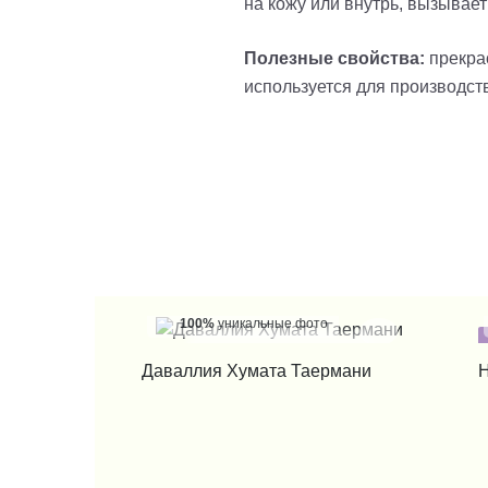
на кожу или внутрь, вызывает
Полезные свойства:
прекра
используется для производст
100%
уникальные фото
КУПИТЬ В 1 КЛИК
Даваллия Хумата Таермани
Н