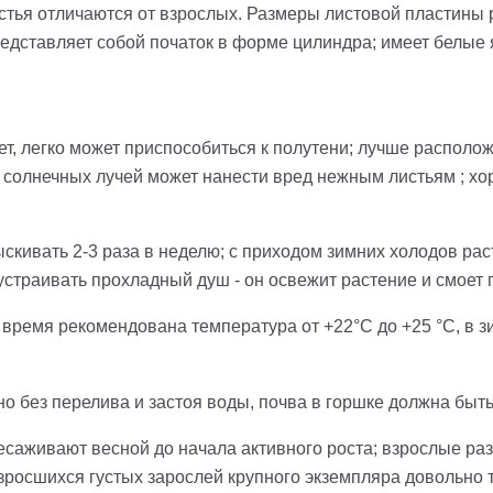
стья отличаются от взрослых. Размеры листовой пластины р
редставляет собой початок в форме цилиндра; имеет белые 
ет, легко может приспособиться к полутени; лучше располож
 солнечных лучей может нанести вред нежным листьям ; хо
ыскивать 2-3 раза в неделю; с приходом зимних холодов ра
устраивать прохладный душ - он освежит растение и смоет п
 время рекомендована температура от +22°С до +25 °С, в зи
о без перелива и застоя воды, почва в горшке должна быть
аживают весной до начала активного роста; взрослые раз 
зросшихся густых зарослей крупного экземпляра довольно 