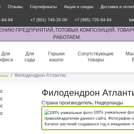
и
Отзывы
Сертификаты
Акции и скидки
Доставка и опла
5-84-84
+7 (901) 745-25-00
+7 (985) 725-84-84
la
ЕНИЮ ПРЕДПРИЯТИЙ, ГОТОВЫХ КОМПОЗИЦИЙ, ТОВАР
РАБОТАЕМ.
Для
Для
Горшки
Сопутствующие
Мас
офиса
сада
кашпо
товары
сов комнатными растениями, продажа изделий ручной работы.
Филодендрон Атлантис
роны
Филодендрон Атлант
Страна производитель: Нидерланды
100% уникальные фото
правообладателем данного сайта. Фотографии не
Каталог растений создавался год и ежедневно 