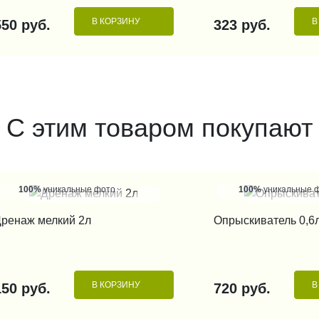
В КОРЗИНУ
В
550 руб.
323 руб.
С этим товаром покупают
100%
уникальные фото
100%
уникальные 
КУПИТЬ В 1 КЛИК
КУПИТЬ В 1
ренаж мелкий 2л
Опрыскиватель 0,6
В КОРЗИНУ
В
150 руб.
720 руб.