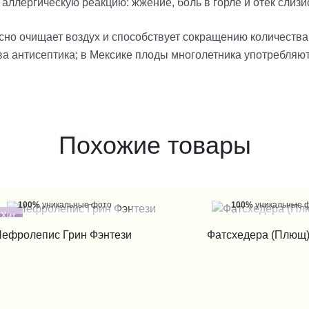
 аллергическую реакцию: жжение, боль в горле и отек слизи
сно очищает воздух и способствует сокращению количества
ва антисептика; в Мексике плоды многолетника употребляют 
Похожие товары
100%
уникальные фото
100%
уникальные 
Хит
КУПИТЬ В 1 КЛИК
КУПИТЬ В 1
ефролепис Грин Фэнтези
Фатсхедера (Плющ)