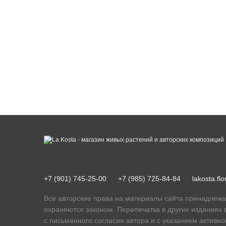
+7 (901) 745-25-00
+7 (985) 725-84-84
lakosta.f
Все авторские права на материалы сайта принадлежа
охраняются законом. Перепечатка в других изданиях 
с письменного согласия автора и с указанием активно