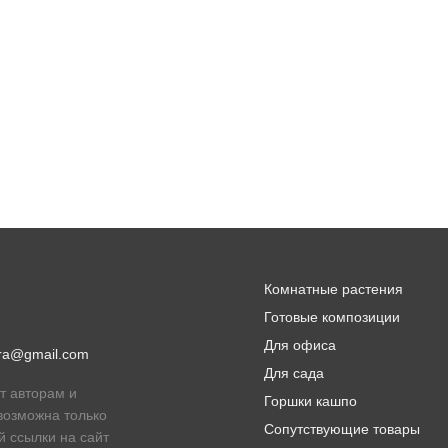
Комнатные растения
Готовые композиции
Для офиса
lora@gmail.com
Для сада
т авторам и
Горшки кашпо
возможна только
Сопутствующие товары
й ссылки на сайт