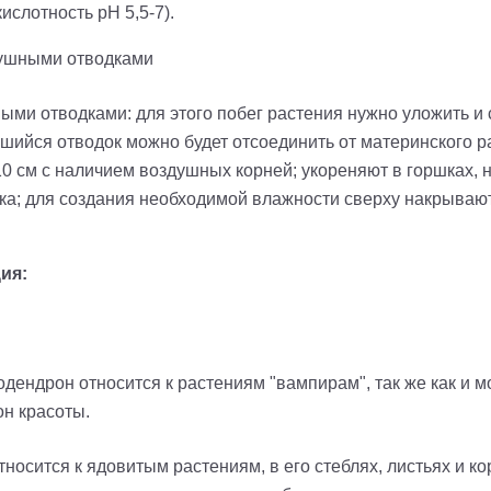
ислотность pH 5,5-7).
ушными отводками
ыми отводками: для этого побег растения нужно уложить и
вшийся отводок можно будет отсоединить от материнского р
0 см с наличием воздушных корней; укореняют в горшках, н
ска; для создания необходимой влажности сверху накрываю
ия:
дендрон относится к растениям "вампирам", так же как и 
он красоты.
тносится к ядовитым растениям, в его стеблях, листьях и к