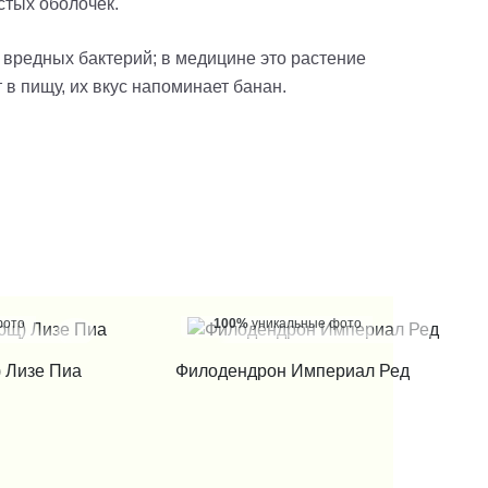
стых оболочек.
 вредных бактерий; в медицине это растение
в пищу, их вкус напоминает банан.
фото
100%
уникальные фото
 КЛИК
КУПИТЬ В 1 КЛИК
 Лизе Пиа
Филодендрон Империал Ред