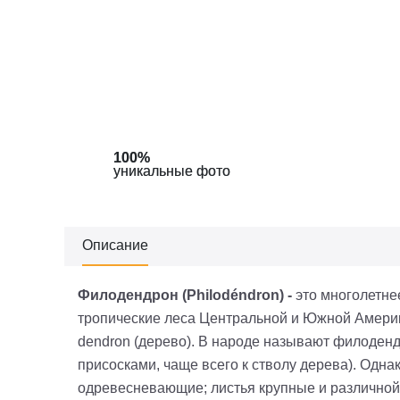
100%
100%
100%
100%
уникальные фото
уникальные фото
уникальные фото
уникальные фото
Описание
Филодендрон
(Philodéndron) -
это многолетне
тропические леса Центральной и Южной Америки,
dendron (дерево). В народе называют филоден
присосками, чаще всего к стволу дерева). Одн
одревесневающие; листья крупные и различной