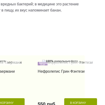
 вредных бактерий; в медицине это растение
в пищу, их вкус напоминает банан.
фото
100%
уникальные фото
Хит
 КЛИК
КУПИТЬ В 1 КЛИК
Таермани
Нефролепис Грин Фэнтези
 КОРЗИНУ
В КОРЗИНУ
550 руб.