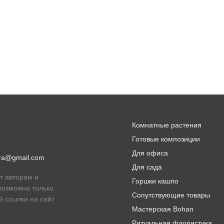
Комнатные растения
Готовые композиции
Для офиса
lora@gmail.com
Для сада
т авторам и
Горшки кашпо
возможна только
Сопутствующие товары
й ссылки на сайт
Мастерская Bohan
Ритуальная флористика