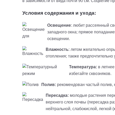
в зависимости от вида почти 90 см. Соцветие п
Условия содержания и ухода:
Освещение
: любит рассеянный св
западного окна; прямое попадание
освещении.
Влажность
: летом желательно опр
отопления; также предпочтительно 
Температура
:
в летнее
избегайте сквозняков.
Полив:
рекомендован частый полив, н
Пересадка:
молодые растения перес
верхнего слоя почвы (пересадка ра
нейтральной, слабокислой, легкой (к