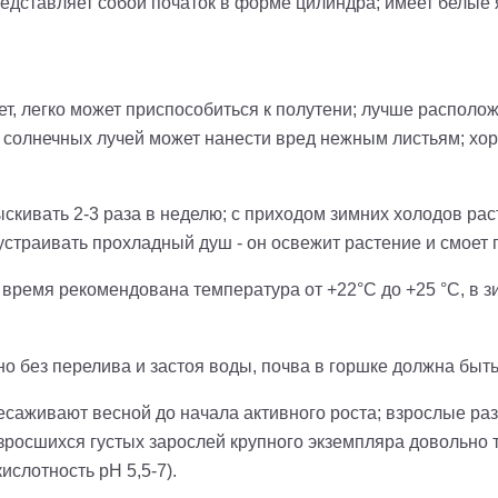
редставляет собой початок в форме цилиндра; имеет белые 
ет, легко может приспособиться к полутени; лучше располож
 солнечных лучей может нанести вред нежным листьям; хо
ыскивать 2-3 раза в неделю; с приходом зимних холодов ра
устраивать прохладный душ - он освежит растение и смоет п
 время рекомендована температура от +22°С до +25 °С, в зи
о без перелива и застоя воды, почва в горшке должна быть
аживают весной до начала активного роста; взрослые раз 
зросшихся густых зарослей крупного экземпляра довольно 
ислотность pH 5,5-7).