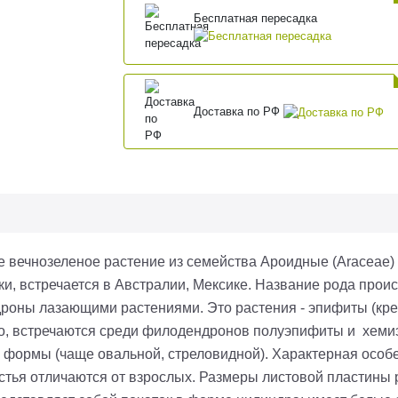
Бесплатная пересадка
Доставка по РФ
е вечнозеленое растение из семейства Ароидные (Araceae) 
 встречается в Австралии, Мексике. Название рода происхо
дроны лазающими растениями. Это растения - эпифиты (кр
ако, встречаются среди филодендронов полуэпифиты и хеми
 формы (чаще овальной, стреловидной). Характерная особе
стья отличаются от взрослых. Размеры листовой пластины р