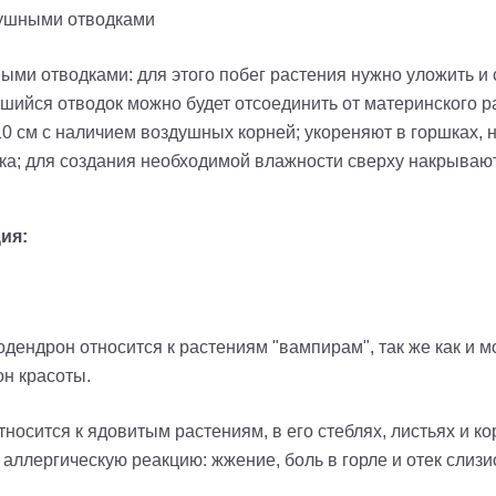
ушными отводками
ыми отводками: для этого побег растения нужно уложить и
вшийся отводок можно будет отсоединить от материнского р
0 см с наличием воздушных корней; укореняют в горшках, н
ска; для создания необходимой влажности сверху накрываю
ия:
дендрон относится к растениям "вампирам", так же как и 
он красоты.
тносится к ядовитым растениям, в его стеблях, листьях и к
 аллергическую реакцию: жжение, боль в горле и отек слизи