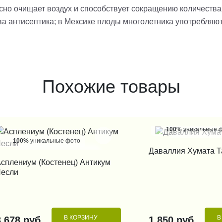
сно очищает воздух и способствует сокращению количества
ва антисептика; в Мексике плоды многолетника употребляют 
Похожие товары
100%
уникальные 
100%
уникальные фото
КУПИТЬ В 1
Даваллия Хумата 
КУПИТЬ В 1 КЛИК
сплениум (Костенец) Антикум
Лесли
В КОРЗИНУ
В
3 678 руб.
1 850 руб.