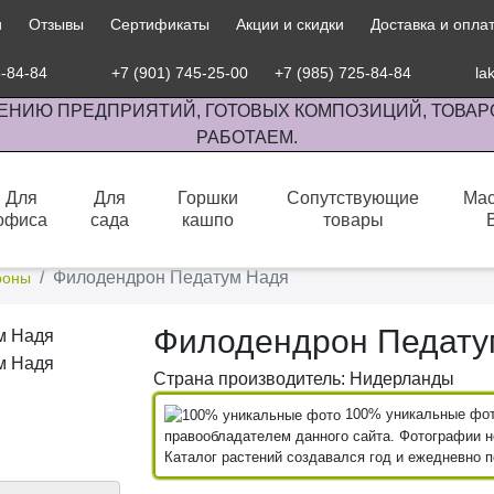
и
Отзывы
Сертификаты
Акции и скидки
Доставка и опла
5-84-84
+7 (901) 745-25-00
+7 (985) 725-84-84
la
ЕНИЮ ПРЕДПРИЯТИЙ, ГОТОВЫХ КОМПОЗИЦИЙ, ТОВАР
РАБОТАЕМ.
Для
Для
Горшки
Сопутствующие
Мас
офиса
сада
кашпо
товары
сов комнатными растениями, продажа изделий ручной работы.
Филодендрон Педатум Надя
роны
Филодендрон Педату
Страна производитель: Нидерланды
100% уникальные фото
правообладателем данного сайта. Фотографии не
Каталог растений создавался год и ежедневно 