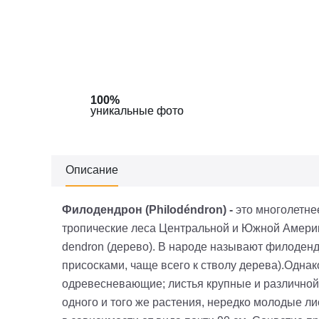
100%
100%
уникальные фото
уникальные фото
Описание
Филодендрон
(Philodéndron) -
это многолетне
тропические леса Центральной и Южной Америки,
dendron (дерево). В народе называют филоден
присосками, чаще всего к стволу дерева).Одн
одревесневающие; листья крупные и различной
одного и того же растения, нередко молодые ли