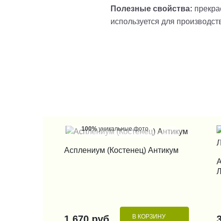
Полезные свойства:
прекра
используется для производст
100%
уникальные фото
КУПИТЬ В 1 КЛИК
Асплениум (Костенец) Антикум
А
В КОРЗИНУ
1 670 руб.