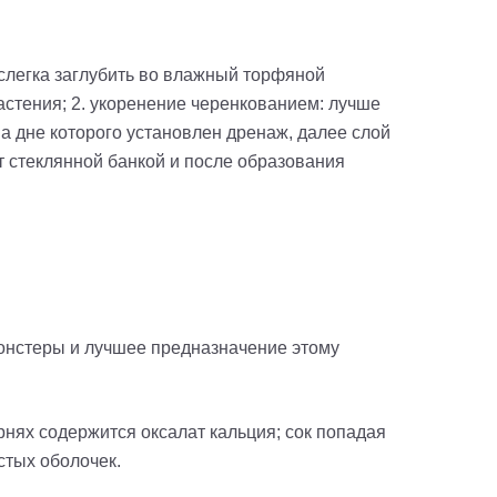
 слегка заглубить во влажный торфяной
астения; 2. укоренение черенкованием: лучше
а дне которого установлен дренаж, далее слой
т стеклянной банкой и после образования
монстеры и лучшее предназначение этому
орнях содержится оксалат кальция; сок попадая
стых оболочек.