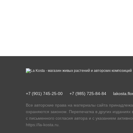
+7 (901) 745-25-00
+7 (985) 725-84-84
lakosta.f
Все авторские права на материалы сайта принадлежа
охраняются законом. Перепечатка в других изданиях 
с письменного согласия автора и с указанием активно
https://la-kosta.ru
.