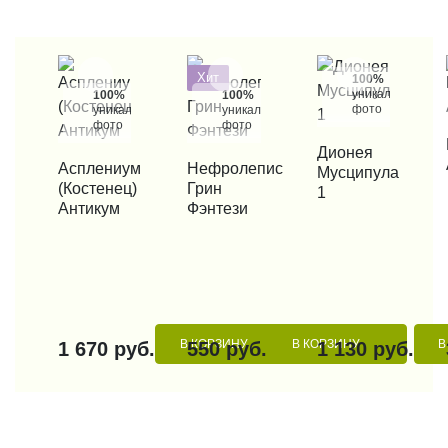
Хит
100%
уникальные
100%
100%
фото
уникальные
уникальные
фото
фото
КУП
КУПИТЬ В 1 КЛИК
Дионея
КУПИТЬ В 1 КЛИК
Асплениум
КУПИТЬ В 1 КЛИК
Нефролепис
Мусципула
(Костенец)
Грин
1
Антикум
Фэнтези
В КОРЗИНУ
В КОРЗИНУ
В
1 670 руб.
550 руб.
1 130 руб.