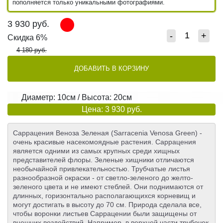
пополняется только уникальными фотографиями.
3 930
руб.
-
+
Скидка 6%
4 180 руб.
ДОБАВИТЬ В КОРЗИНУ
Диаметр: 10см / Высота: 20см
Цена: 3 930 руб.
Саррацения Веноза Зеленая (Sarracenia Venosa Green) -
очень красивые насекомоядные растения. Саррацения
является одними из самых крупных среди хищных
представителей флоры. Зеленые хищники отличаются
необычайной привлекательностью. Трубчатые листья
разнообразной окраски - от светло-зеленого до желто-
зеленого цвета и не имеют стеблей. Они поднимаются от
длинных, горизонтально располагающихся корневищ и
могут достигать в высоту до 70 см. Природа сделала все,
чтобы воронки листьев Саррацении были защищены от
внешних воздействий. Например, в верхней части трубочек