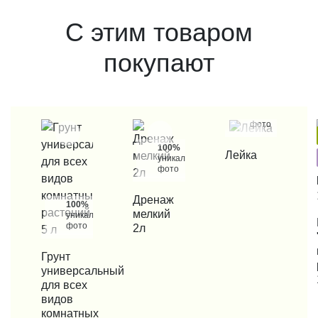
С этим товаром
покупают
100%
уникальные
фото
КУПИТЬ В 1 КЛИК
100%
Лейка
уникальные
фото
КУПИТЬ В 1 КЛИК
Дренаж
100%
мелкий
уникальные
КУП
фото
2л
КУПИТЬ В 1 КЛИК
Грунт
универсальный
для всех
видов
комнатных