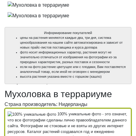
Информирование покупателей
цены на растения меняются каждые два, три дня, система
ценообразования на нашем сайте автоматизирована и зависит от
новых прайс-листов поставщика и курса доллара
фото носит информационных характер, растения могут не
значительно отличаться от изображения на фотографии из-за
природных характеристик, разных поставок и сезонности
если на фото растение цветущее или с плодами, Вам поставляется
аналогичный товар, если иной не оговорен с менеджером
100%
100%
100%
высота растения указана вместе с горшком (кашпо)
уникальные фото
уникальные фото
уникальные фото
Мухоловка в террариуме
Страна производитель: Нидерланды
100% уникальные фото - это означет,
что все фотографии сделаны лично правообладателем данного
сайта. Фотографии не стоковые и не взяты из других интернет
ресурсов. Каталог растений создавался год и ежедневно