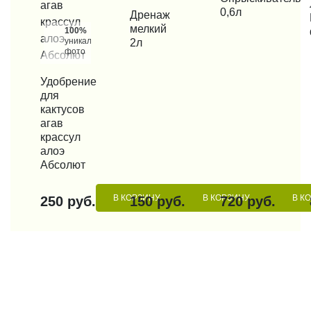
КУП
0,6л
КУПИТЬ В 1 КЛИК
Дренаж
мелкий
100%
уникальные
2л
фото
КУПИТЬ В 1 КЛИК
Удобрение
для
кактусов
агав
крассул
алоэ
Абсолют
В КОРЗИНУ
В КОРЗИНУ
В К
250 руб.
150 руб.
720 руб.