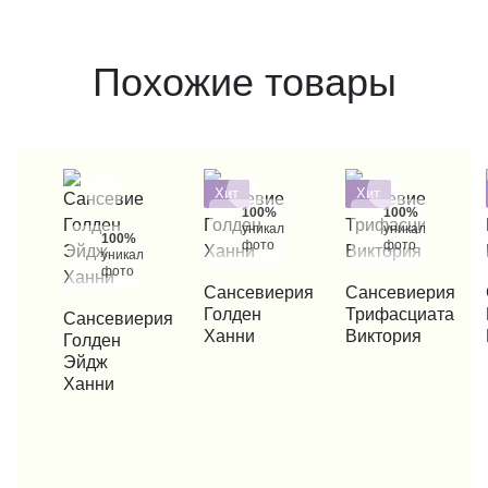
Похожие товары
Хит
Хит
100%
100%
уникальные
уникальные
100%
фото
фото
уникальные
фото
КУПИТЬ В 1 КЛИК
Сансевиерия
КУПИТЬ В 1 КЛИК
Сансевиерия
КУП
Голден
Трифасциата
КУПИТЬ В 1 КЛИК
Сансевиерия
Ханни
Виктория
Голден
Эйдж
Ханни