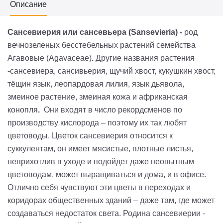
Описание
Сансевиерия или сансевьера (Sansevieria) -
род
вечнозеленых бесстебельных растений семейства
Агавовые (Agavaceae)
.
Другие названия растения
-сансевиера, сансивьерия, щучий хвост, кукушкин хвост,
тёщин язык, леопардовая лилия, язык дьявола,
змеиное растение, змеиная кожа и африканская
конопля
.
Они входят в число рекордсменов по
производству кислорода – поэтому их так любят
цветоводы. Цветок сансевиерия относится к
суккулентам, он имеет мясистые, плотные листья,
неприхотлив в уходе и подойдет даже неопытным
цветоводам, может выращиваться и дома, и в офисе.
Отлично себя чувствуют эти цветы в переходах и
коридорах общественных зданий – даже там, где может
создаваться недостаток света. Родина сансевиерии -