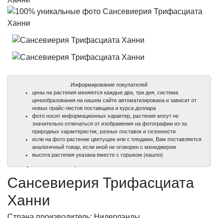
Информирование покупателей
цены на растения меняются каждые два, три дня, система
ценообразования на нашем сайте автоматизирована и зависит от
новых прайс-листов поставщика и курса доллара
фото носит информационных характер, растения могут не
значительно отличаться от изображения на фотографии из-за
природных характеристик, разных поставок и сезонности
если на фото растение цветущее или с плодами, Вам поставляется
аналогичный товар, если иной не оговорен с менеджером
100%
100%
высота растения указана вместе с горшком (кашпо)
уникальные фото
уникальные фото
Сансевиерия Трифасциата
Ханни
Страна производитель: Нидерланды