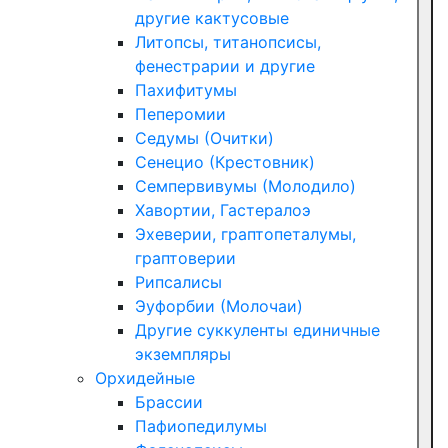
другие кактусовые
Литопсы, титанопсисы,
фенестрарии и другие
Пахифитумы
Пеперомии
Седумы (Очитки)
Сенецио (Крестовник)
Семпервивумы (Молодило)
Хавортии, Гастералоэ
Эхеверии, граптопеталумы,
граптоверии
Рипсалисы
Эуфорбии (Молочаи)
Другие суккуленты единичные
экземпляры
Орхидейные
Брассии
Пафиопедилумы