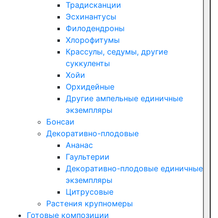
Традисканции
Эсхинантусы
Филодендроны
Хлорофитумы
Крассулы, седумы, другие
суккуленты
Хойи
Орхидейные
Другие ампельные единичные
экземпляры
Бонсаи
Декоративно-плодовые
Ананас
Гаультерии
Декоративно-плодовые единичные
экземпляры
Цитрусовые
Растения крупномеры
Готовые композиции