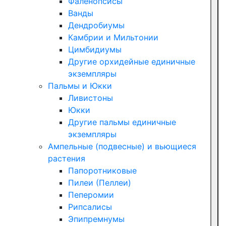
Фаленопсисы
Ванды
Дендробиумы
Камбрии и Мильтонии
Цимбидиумы
Другие орхидейные единичные
экземпляры
Пальмы и Юкки
Ливистоны
Юкки
Другие пальмы единичные
экземпляры
Ампельные (подвесные) и вьющиеся
растения
Папоротниковые
Пилеи (Пеллеи)
Пеперомии
Рипсалисы
Эпипремнумы