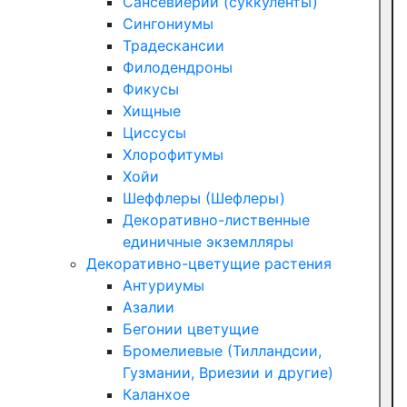
Сансевиерии (суккуленты)
Сингониумы
Традескансии
Филодендроны
Фикусы
Хищные
Циссусы
Хлорофитумы
Хойи
Шеффлеры (Шефлеры)
Декоративно-лиственные
единичные экземлляры
Декоративно-цветущие растения
Антуриумы
Азалии
Бегонии цветущие
Бромелиевые (Тилландсии,
Гузмании, Вриезии и другие)
Каланхое