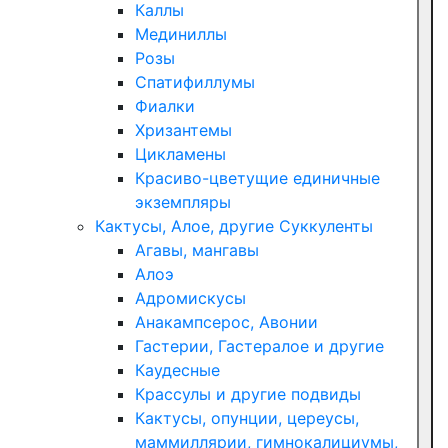
Каллы
Мединиллы
Розы
Спатифиллумы
Фиалки
Хризантемы
Цикламены
Красиво-цветущие единичные
экземпляры
Кактусы, Алое, другие Суккуленты
Агавы, мангавы
Алоэ
Адромискусы
Анакампсерос, Авонии
Гастерии, Гастералое и другие
Каудесные
Крассулы и другие подвиды
Кактусы, опунции, цереусы,
маммиллярии, гимнокалициумы,