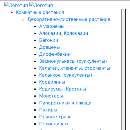
Комнатные растения
Декоративно-лиственные растения
Аглаонемы
Алоказии, Колоказии
Бегонии
Драцены
Диффенбахии
Замиокулькасы (суккуленты)
Калатеи, ктенанты, строманты
Каланхое (суккуленты)
Кордилины
Кодиеумы (Кротоны)
Монстеры
Папоротники и плющи
Пахиры
Пряные травы
Полисциасы