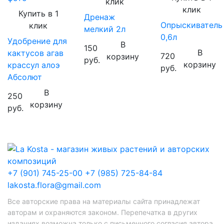
клик
клик
Купить в 1
Дренаж
Опрыскиватель
клик
мелкий 2л
0,6л
Удобрение для
В
150
В
кактусов агав
720
корзину
руб.
корзину
крассул алоэ
руб.
Абсолют
В
250
корзину
руб.
+7 (901) 745-25-00
+7 (985) 725-84-84
lakosta.flora@gmail.com
Все авторские права на материалы сайта принадлежат
авторам и охраняются законом. Перепечатка в других
изданиях возможна только с письменного согласия автора