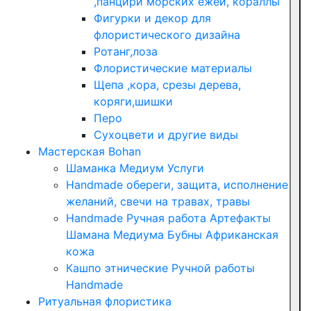
,панцири морских ежей, кораллы
Фигурки и декор для
флористического дизайна
Ротанг,лоза
Флористические материалы
Щепа ,кора, срезы дерева,
коряги,шишки
Перо
Сухоцвети и другие виды
Мастерская Bohan
Шаманка Медиум Услуги
Handmade обереги, защита, исполнение
желаний, свечи на травах, травы
Handmade Ручная работа Артефакты
Шамана Медиума Бубны Африканская
кожа
Кашпо этнические Ручной работы
Handmade
Ритуальная флористика