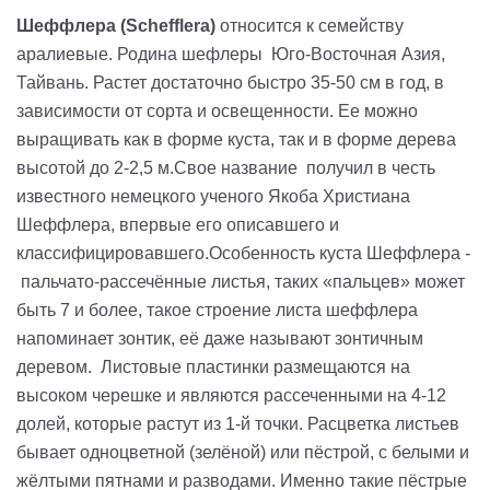
Шеффлера
(Schefflera)
относится к семейству
аралиевые. Родина шефлеры Юго-Восточная Азия,
Тайвань. Растет доста­точно быстро 35-50 см в год, в
зависимости от сор­та и освещенности. Ее мож­но
выращивать как в форме куста, так и в форме дерева
высотой до 2-2,5 м.Свое название получил в честь
известного немецкого ученого Якоба Христиана
Шеффлера, впервые его описавшего и
классифицировавшего.Особенность куста Шеффлера -
пальчато-рассечённые листья, таких «пальцев» может
быть 7 и более, такое строение листа шеффлера
напоминает зонтик, её даже называют зонтичным
деревом. Листовые пластинки размещаются на
высоком черешке и являются рассеченными на 4-12
долей, которые растут из 1-й точки. Расцветка листьев
бывает одноцветной (зелёной) или пёстрой, с белыми и
жёлтыми пятнами и разводами. Именно такие пёстрые