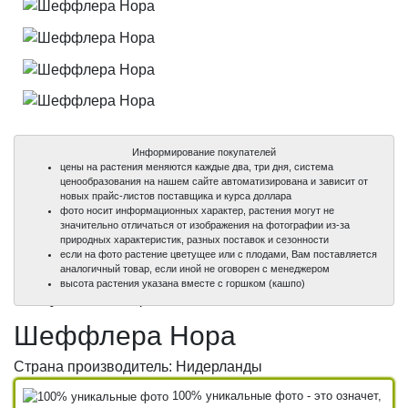
Информирование покупателей
цены на растения меняются каждые два, три дня, система
ценообразования на нашем сайте автоматизирована и зависит от
новых прайс-листов поставщика и курса доллара
фото носит информационных характер, растения могут не
значительно отличаться от изображения на фотографии из-за
природных характеристик, разных поставок и сезонности
если на фото растение цветущее или с плодами, Вам поставляется
аналогичный товар, если иной не оговорен с менеджером
100%
100%
100%
100%
высота растения указана вместе с горшком (кашпо)
уникальные фото
уникальные фото
уникальные фото
уникальные фото
Шеффлера Нора
Страна производитель: Нидерланды
100% уникальные фото - это означет,