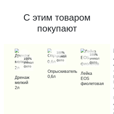
С этим товаром
покупают
100%
100%
уникальные
уникальные
100%
фото
фото
уникальные
фото
КУПИТЬ В 1 КЛИК
Опрыскиватель
КУПИТЬ В 1 КЛИК
Лейка
0,6л
КУПИТЬ В 1 КЛИК
Дренаж
EOS
мелкий
фиолетовая
2л
КУП