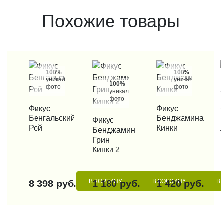
Похожие товары
100%
100%
уникальные
уникальные
100%
фото
фото
уникальные
фото
КУПИТЬ В 1 КЛИК
Фикус
КУПИТЬ В 1 КЛИК
Фикус
КУП
Бенгальский
Бенджамина
КУПИТЬ В 1 КЛИК
Фикус
Рой
Кинки
Бенджамин
Грин
Кинки 2
В КОРЗИНУ
В КОРЗИНУ
В
8 398 руб.
1 180 руб.
1 420 руб.