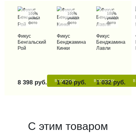
100%
100%
100%
уникальные
уникальные
уникальные
фото
фото
фото
КУПИТЬ В 1 КЛИК
Фикус
КУПИТЬ В 1 КЛИК
Фикус
КУПИТЬ В 1 КЛИК
Фикус
КУП
Бенгальский
Бенджамина
Бенджамина
Рой
Кинки
Лавли
В КОРЗИНУ
В КОРЗИНУ
В
8 398 руб.
1 420 руб.
1 032 руб.
С этим товаром