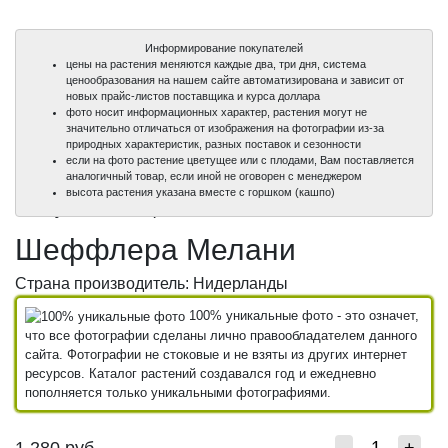
Информирование покупателей
цены на растения меняются каждые два, три дня, система
ценообразования на нашем сайте автоматизирована и зависит от
новых прайс-листов поставщика и курса доллара
фото носит информационных характер, растения могут не
значительно отличаться от изображения на фотографии из-за
природных характеристик, разных поставок и сезонности
если на фото растение цветущее или с плодами, Вам поставляется
аналогичный товар, если иной не оговорен с менеджером
100%
100%
100%
100%
высота растения указана вместе с горшком (кашпо)
уникальные фото
уникальные фото
уникальные фото
уникальные фото
Шеффлера Мелани
Страна производитель: Нидерланды
100% уникальные фото - это означет,
что все фотографии сделаны лично правообладателем данного
сайта. Фотографии не стоковые и не взяты из других интернет
ресурсов. Каталог растений создавался год и ежедневно
пополняется только уникальными фотографиями.
1 280
руб.
-
+