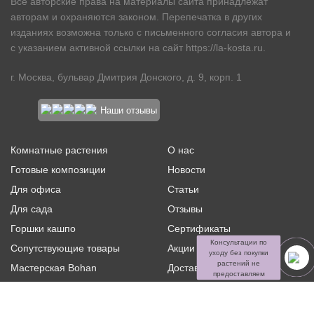
Все авторские права на материалы сайта принадлежат
авторам и охраняются законом. Перепечатка в других
изданиях возможна только с письменного согласия автора и
с указанием активной ссылки на сайт
https://la-kosta.ru
.
г. Москва, бульвар Дмитрия Донского, д. 9, корп. 1
Наши отзывы
Комнатные растения
О нас
Готовые композиции
Новости
Для офиса
Статьи
Для сада
Отзывы
Горшки кашпо
Сертификаты
Консультации по
Сопутствующие товары
Акции и скидки
уходу без покупки
растений не
Мастерская Bohan
Доставка и оплата
предоставляем
Ритуальная флористика
Услуги
Распродажа
Контакты