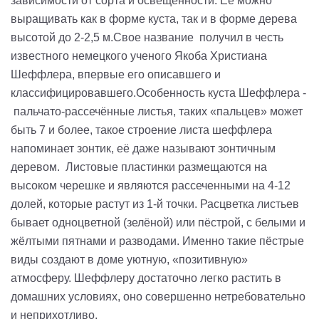
зависимости от сор­та и освещенности. Ее мож­но
выращивать как в форме куста, так и в форме дерева
высотой до 2-2,5 м.Свое название получил в честь
известного немецкого ученого Якоба Христиана
Шеффлера, впервые его описавшего и
классифицировавшего.Особенность куста Шеффлера -
пальчато-рассечённые листья, таких «пальцев» может
быть 7 и более, такое строение листа шеффлера
напоминает зонтик, её даже называют зонтичным
деревом. Листовые пластинки размещаются на
высоком черешке и являются рассеченными на 4-12
долей, которые растут из 1-й точки. Расцветка листьев
бывает одноцветной (зелёной) или пёстрой, с белыми и
жёлтыми пятнами и разводами. Именно такие пёстрые
виды создают в доме уютную, «позитивную»
атмосферу. Шеффлеру достаточно легко растить в
домашних условиях, оно совершенно нетребовательно
и неприхотливо.