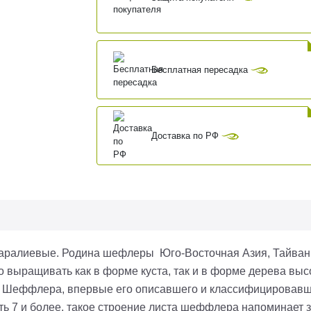
Бесплатная пересадка
Доставка по РФ
аралиевые. Родина шефлеры Юго-Восточная Азия, Тайвань. Р
но выращивать как в форме куста, так и в форме дерева выс
а Шеффлера, впервые его описавшего и классифицировавш
ть 7 и более, такое строение листа шеффлера напоминает 