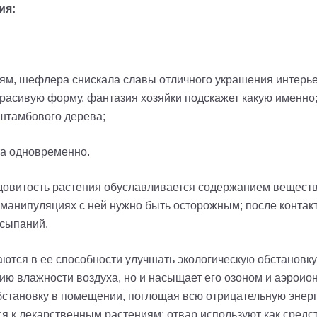
ия:
тям, шефлера снискала славы отличного украшения интерь
расивую форму, фантазия хозяйки подскажет какую именно;
штамбового дерева;
та одновременно.
овитость растения обуславливается содержанием вещест
 манипуляциях с ней нужно быть осторожным; после контакт
ысыпаний.
ются в ее способности улучшать экологическую обстановку 
ю влажности воздуха, но и насыщает его озоном и аэроион
становку в помещении, поглощая всю отрицательную энерги
 к лекарственным растениям: отвар используют как средст