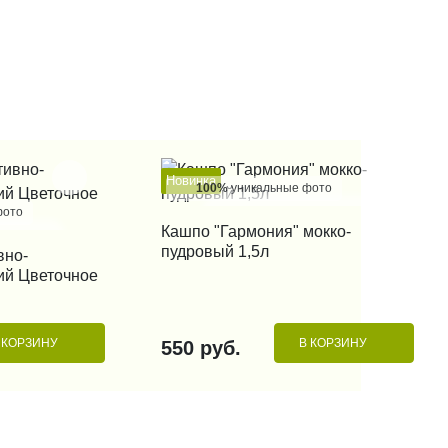
Новинка
100%
уникальные фото
фото
КУПИТЬ В 1 КЛИК
Кашпо "Гармония" мокко-
пудровый 1,5л
вно-
 КЛИК
ий Цветочное
 КОРЗИНУ
В КОРЗИНУ
550 руб.