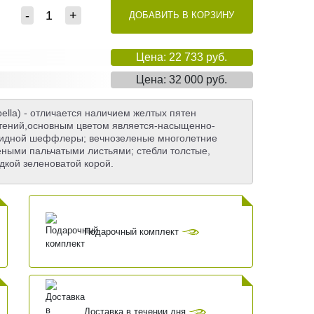
-
+
ДОБАВИТЬ В КОРЗИНУ
Цена: 22 733 руб.
Цена: 32 000 руб.
ella) - отличается наличием желтых пятен
стений,основным цветом является-насыщенно-
овидной шеффлеры; вечнозеленые многолетние
леными пальчатыми листьями; стебли толстые,
дкой зеленоватой корой.
Подарочный комплект
Доставка в течении дня