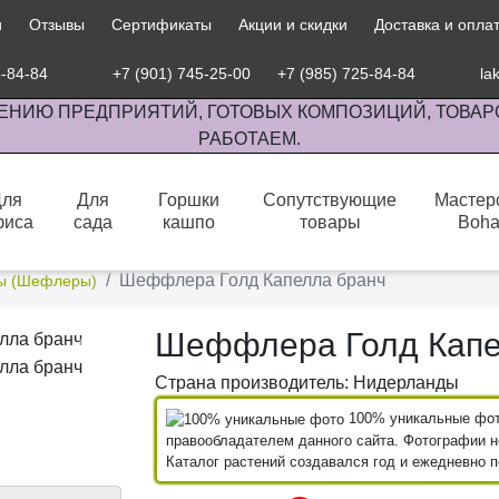
и
Отзывы
Сертификаты
Акции и скидки
Доставка и опла
5-84-84
+7 (901) 745-25-00
+7 (985) 725-84-84
la
ЕНИЮ ПРЕДПРИЯТИЙ, ГОТОВЫХ КОМПОЗИЦИЙ, ТОВАР
РАБОТАЕМ.
Для
Для
Горшки
Сопутствующие
Мастер
фиса
сада
кашпо
товары
Boh
сов комнатными растениями, продажа изделий ручной работы.
Шеффлера Голд Капелла бранч
 (Шефлеры)
Шеффлера Голд Капе
Страна производитель: Нидерланды
100% уникальные фото
правообладателем данного сайта. Фотографии не
Каталог растений создавался год и ежедневно 