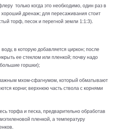
еру только когда это необходимо, один раз в
м хороший дренаж; для пересаживания стоит
тый торф, песок и перегной земли 1:1:3).
воду, в которую добавляется циркон; после
икрыть ее стеклом или пленкой; почву надо
ебольшие горшки);
 влажным мхом-сфагнумом, который обматывают
ются корни; верхнюю часть ствола с корнями
есь торфа и песка, предварительно обработав
иэтиленовой пленкой, а температуру
енков.