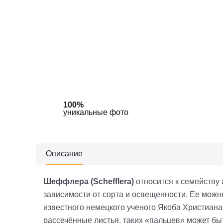
100%
100%
уникальные фото
уникальные фото
Описание
Шеффлера
(Schefflera)
относится к семейству 
зависимости от сор­та и освещенности. Ее мож­
известного немецкого ученого Якоба Христиан
рассечённые листья, таких «пальцев» может бы