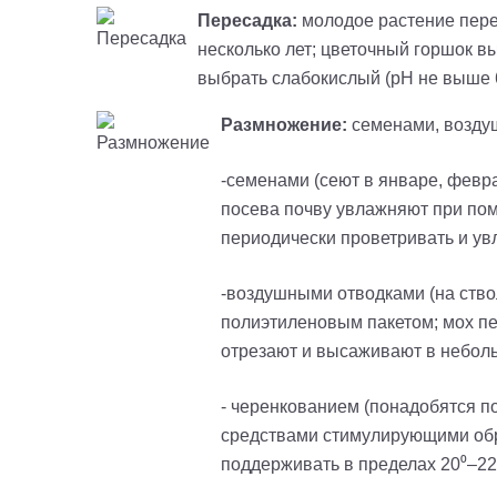
Пересадка:
молодое растение пере
несколько лет; цветочный горшок 
выбрать слабокислый (рН не выше 6)
Размножение:
семенами, возду
-cеменами (сеют в январе, февра
посева почву увлажняют при помо
периодически проветривать и ув
-воздушными отводками (на ств
полиэтиленовым пакетом; мох пе
отрезают и высаживают в неболь
- черенкованием (понадобятся п
средствами стимулирующими обра
поддерживать в пределах 20⁰–22