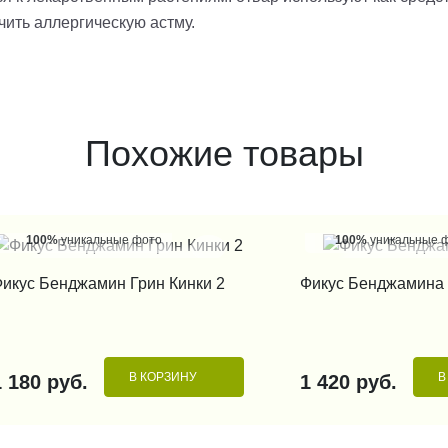
чить аллергическую астму.
Похожие товары
100%
уникальные фото
100%
уникальные 
КУПИТЬ В 1 КЛИК
КУПИТЬ В 1
икус Бенджамин Грин Кинки 2
Фикус Бенджамина 
В КОРЗИНУ
В
1 180 руб.
1 420 руб.