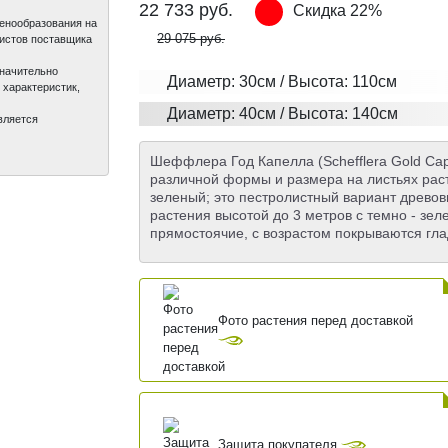
22 733
руб.
Скидка 22%
ценообразования на
29 075 руб.
листов поставщика
значительно
Диаметр: 30см / Высота: 110см
 характеристик,
Диаметр: 40см / Высота: 140см
вляется
Шеффлера Год Капелла (Schefflera Gold Cap
различной формы и размера на листьях ра
зеленый; это пестролистный вариант древ
растения высотой до 3 метров с темно - зе
прямостоячие, с возрастом покрываются гла
Фото растения перед доставкой
Защита покупателя