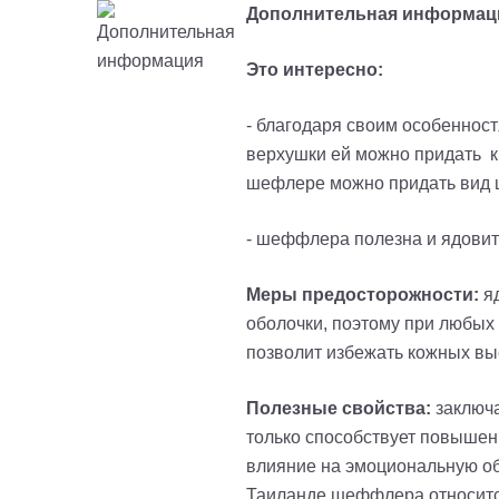
Дополнительная информац
Это интересно:
- благодаря своим особеннос
верхушки ей можно придать к
шефлере можно придать вид 
- шеффлера полезна и ядови
Меры предосторожности:
яд
оболочки, поэтому при любых
позволит избежать кожных в
Полезные свойства:
заключа
только способствует повышени
влияние на эмоциональную об
Таиланде шеффлера относится