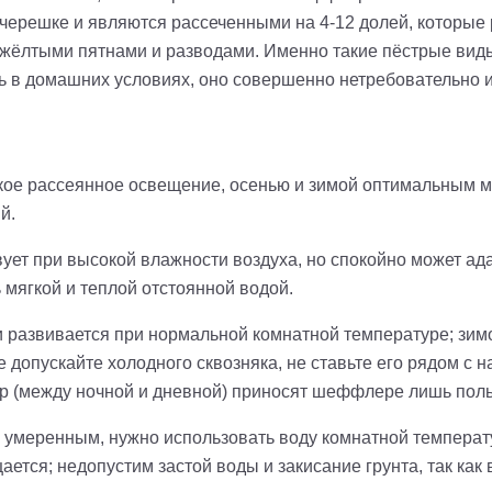
решке и являются рассеченными на 4-12 долей, которые ра
и жёлтыми пятнами и разводами. Именно такие пёстрые вид
ь в домашних условиях, оно совершенно нетребовательно и
ое рассеянное освещение, осенью и зимой оптимальным м
ый.
ует при высокой влажности воздуха, но спокойно может ад
мягкой и теплой отстоянной водой.
и развивается при нормальной комнатной температуре; зим
 не допускайте холодного сквозняка, не ставьте его рядом 
р (между ночной и дневной) приносят шеффлере лишь поль
умеренным, нужно использовать воду комнатной температу
ется; недопустим застой воды и закисание грунта, так как 