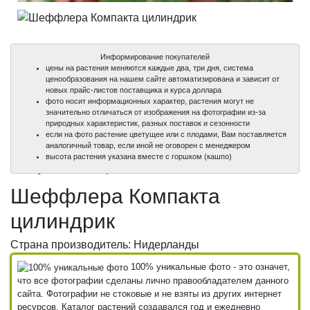
Информирование покупателей
цены на растения меняются каждые два, три дня, система
ценообразования на нашем сайте автоматизирована и зависит от
новых прайс-листов поставщика и курса доллара
фото носит информационных характер, растения могут не
значительно отличаться от изображения на фотографии из-за
природных характеристик, разных поставок и сезонности
если на фото растение цветущее или с плодами, Вам поставляется
аналогичный товар, если иной не оговорен с менеджером
100%
100%
100%
высота растения указана вместе с горшком (кашпо)
уникальные фото
уникальные фото
уникальные фото
Шеффлера Компакта
цилиндрик
Страна производитель: Нидерланды
100% уникальные фото - это означет,
что все фотографии сделаны лично правообладателем данного
сайта. Фотографии не стоковые и не взяты из других интернет
ресурсов. Каталог растений создавался год и ежедневно