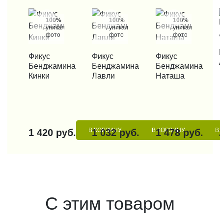
100%
100%
100%
уникальные
уникальные
уникальные
фото
фото
фото
КУП
КУПИТЬ В 1 КЛИК
Фикус
КУПИТЬ В 1 КЛИК
Фикус
КУПИТЬ В 1 КЛИК
Фикус
Бенджамина
Бенджамина
Бенджамина
Кинки
Лавли
Наташа
В КОРЗИНУ
В КОРЗИНУ
В
1 420 руб.
1 032 руб.
1 478 руб.
С этим товаром