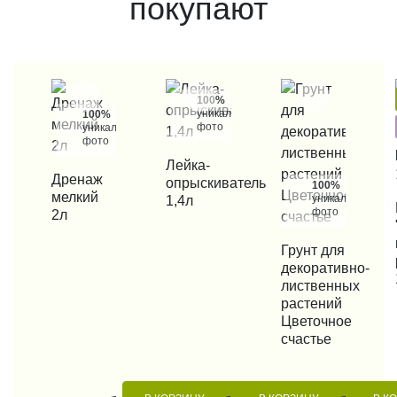
покупают
100%
уникальные
100%
фото
уникальные
фото
КУПИТЬ В 1 КЛИК
Лейка-
КУПИТЬ В 1 КЛИК
Дренаж
опрыскиватель
100%
мелкий
уникальные
1,4л
КУП
фото
2л
КУПИТЬ В 1 КЛИК
Грунт для
декоративно-
лиственных
растений
Цветочное
счастье