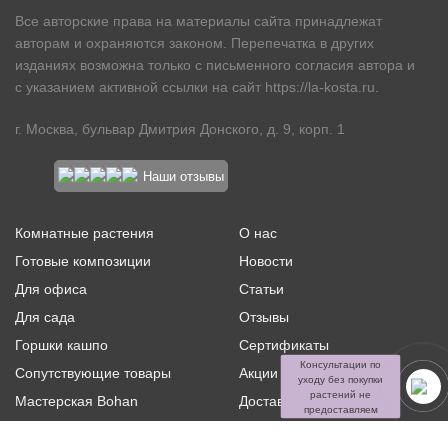
Все авторские права на материалы сайта принадлежат
авторам и охраняются законом. Перепечатка в других
изданиях возможна только с письменного согласия автора и
с указанием активной ссылки на сайт
https://la-kosta.ru
.
г. Москва, бульвар Дмитрия Донского, д. 9, корп. 1
Наши отзывы
Комнатные растения
О нас
Готовые композиции
Новости
Для офиса
Статьи
Для сада
Отзывы
Горшки кашпо
Сертификаты
Консультации по
Сопутствующие товары
Акции и скидки
уходу без покупки
растений не
Мастерская Bohan
Доставка и оплата
предоставляем
Ритуальная флористика
Услуги