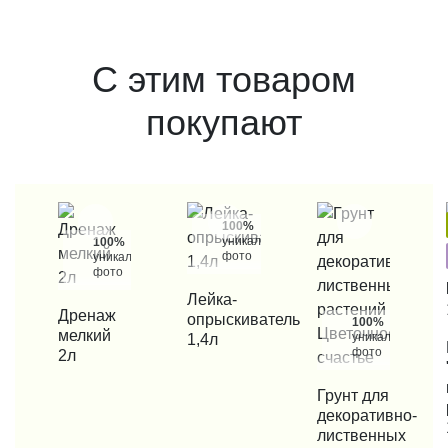
С этим товаром
покупают
100%
уникальные
100%
фото
уникальные
фото
КУПИТЬ В 1 КЛИК
Лейка-
КУПИТЬ В 1 КЛИК
Дренаж
опрыскиватель
100%
мелкий
уникальные
1,4л
КУП
фото
2л
КУПИТЬ В 1 КЛИК
Грунт для
декоративно-
лиственных