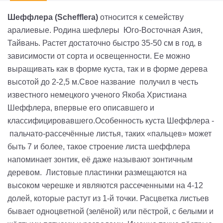
Шеффлера
(Schefflera)
относится к семейству
аралиевые. Родина шефлеры Юго-Восточная Азия,
Тайвань. Растет доста­точно быстро 35-50 см в год, в
зависимости от сор­та и освещенности. Ее мож­но
выращивать как в форме куста, так и в форме дерева
высотой до 2-2,5 м.Свое название получил в честь
известного немецкого ученого Якоба Христиана
Шеффлера, впервые его описавшего и
классифицировавшего.Особенность куста Шеффлера -
пальчато-рассечённые листья, таких «пальцев» может
быть 7 и более, такое строение листа шеффлера
напоминает зонтик, её даже называют зонтичным
деревом. Листовые пластинки размещаются на
высоком черешке и являются рассеченными на 4-12
долей, которые растут из 1-й точки. Расцветка листьев
бывает одноцветной (зелёной) или пёстрой, с белыми и