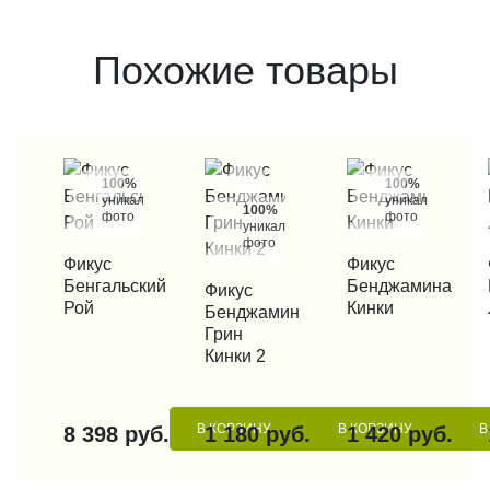
Похожие товары
100%
100%
уникальные
уникальные
100%
фото
фото
уникальные
фото
КУПИТЬ В 1 КЛИК
Фикус
КУПИТЬ В 1 КЛИК
Фикус
КУП
Бенгальский
Бенджамина
КУПИТЬ В 1 КЛИК
Фикус
Рой
Кинки
Бенджамин
Грин
Кинки 2
В КОРЗИНУ
В КОРЗИНУ
В
8 398 руб.
1 180 руб.
1 420 руб.