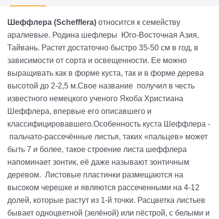
Шеффлера
(Schefflera)
относится к семейству
аралиевые. Родина шефлеры Юго-Восточная Азия,
Тайвань. Растет доста­точно быстро 35-50 см в год, в
зависимости от сор­та и освещенности. Ее мож­но
выращивать как в форме куста, так и в форме дерева
высотой до 2-2,5 м.Свое название получил в честь
известного немецкого ученого Якоба Христиана
Шеффлера, впервые его описавшего и
классифицировавшего.Особенность куста Шеффлера -
пальчато-рассечённые листья, таких «пальцев» может
быть 7 и более, такое строение листа шеффлера
напоминает зонтик, её даже называют зонтичным
деревом. Листовые пластинки размещаются на
высоком черешке и являются рассеченными на 4-12
долей, которые растут из 1-й точки. Расцветка листьев
бывает одноцветной (зелёной) или пёстрой, с белыми и