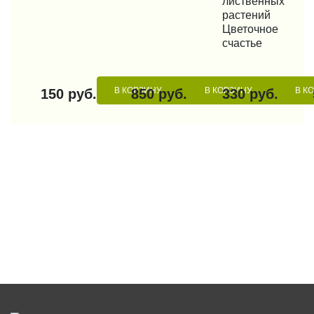
лиственных
растений
Цветочное
счастье
В КОРЗИНУ
В КОРЗИНУ
В К
150 руб.
850 руб.
330 руб.