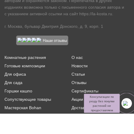
авторам и охраняются законом. Перепечатка в других
изданиях возможна только с письменного согласия автора и
с указанием активной ссылки на сайт
https://la-kosta.ru
.
г. Москва, бульвар Дмитрия Донского, д. 9, корп. 1
Наши отзывы
Комнатные растения
О нас
Готовые композиции
Новости
Для офиса
Статьи
Для сада
Отзывы
Горшки кашпо
Сертификаты
Консультации по
Сопутствующие товары
Акции и скидки
уходу без покупки
растений не
Мастерская Bohan
Доставка и оплата
предоставляем
Ритуальная флористика
Услуги
Распродажа
Контакты