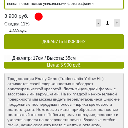
пополняется только уникальными фотографиями.
3 900
руб.
-
+
Скидка 11%
4 360 руб.
ДОБАВИТЬ В КОРЗИНУ
Диаметр: 17см / Высота: 35см
Цена: 3 900 руб.
Традесканция Еллоу Хилл (Tradescantia Yellow Hill) -
отличается своей сдержанностью и обладает
аристократической красотой. Листь яйцевидной формы с
заостренными верхушками. На их гладкой нежно-зеленой
поверхности мы можем видеть переплетающиеся широкие
продольные поочередные полосы - шрихи кремового и
желтого цвета. Некоторые листья приобретают полностью
желтоватый оттенок. Побеги прямые ползучие, лежащие и
укореняющиеся на поверхности почвы. Взрослые стебли,
голые, нежно-зеленого цвета с желтым оттенком,