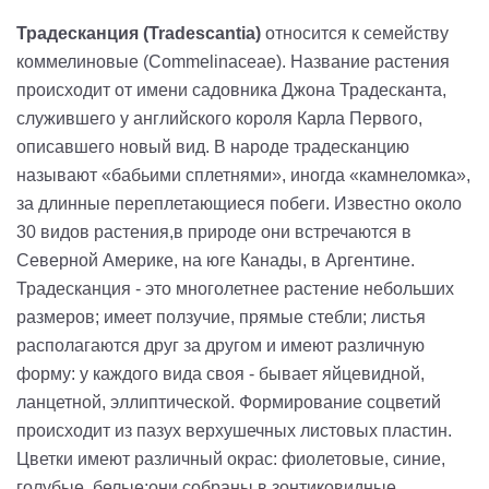
Традесканция
(
Tradescantia
)
относится к семейству
коммелиновые (Commelinaceae). Название растения
происходит от имени садовника Джона Традесканта,
служившего у английского короля Карла Первого,
описавшего новый вид. В народе традесканцию
называют «бабьими сплетнями», иногда «камнеломка»,
за длинные переплетающиеся побеги. Известно около
30 видов растения,в природе они встречаются в
Северной Америке, на юге Канады, в Аргентине.
Традесканция - это многолетнее растение небольших
размеров; имеет ползучие, прямые стебли; листья
располагаются друг за другом и имеют различную
форму: у каждого вида своя - бывает яйцевидной,
ланцетной, эллиптической. Формирование соцветий
происходит из пазух верхушечных листовых пластин.
Цветки имеют различный окрас: фиолетовые, синие,
голубые, белые;они собраны в зонтиковидные,