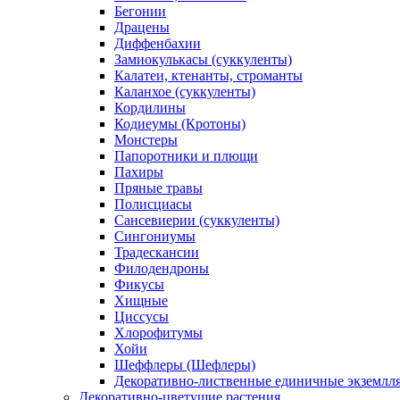
Бегонии
Драцены
Диффенбахии
Замиокулькасы (суккуленты)
Калатеи, ктенанты, строманты
Каланхое (суккуленты)
Кордилины
Кодиеумы (Кротоны)
Монстеры
Папоротники и плющи
Пахиры
Пряные травы
Полисциасы
Сансевиерии (суккуленты)
Сингониумы
Традескансии
Филодендроны
Фикусы
Хищные
Циссусы
Хлорофитумы
Хойи
Шеффлеры (Шефлеры)
Декоративно-лиственные единичные экземлл
Декоративно-цветущие растения