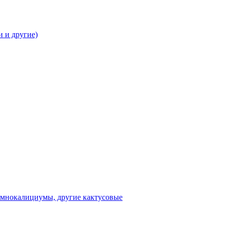
 и другие)
имнокалициумы, другие кактусовые