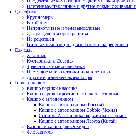
Продуктовые композиции с цветами, эко-продукцие
Плетенные,стеклянные и другие формы с живыми 
Для офиса
Крупномеры
В кабинет
Неприхотливые и теневыносливые
Для разделения пространства
На рецепшен
Готовые композиции для кабинета, на рецепшен
Для сада
Хвойные
Кустарники и Деревья
Травянистые многолетники
Цветущие многолетники и однолетники
Другие единичные экземпляры
Горшки кашпо
Кашпо горшки классика
Кашпо горшки креативные и эксклюзивные
Кашпо с автополивом
Кашпо с автополивом (Россия)
Кашпо с автополивом Cobble (Чехия)
Система Автополива бюджетный вариант
Кашпо с автополивом Лезуза (Китай)
Вазоны и кашпо для Орхидей
Флорариумы