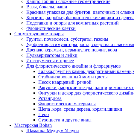
Кашпо горшки сложные геометрические
Вазы, бокалы, чаши
Красивая упаковка для букетов, цветочных и сладк
Корзины, коробки, флористические ящики из дерев
Подставки и опоры для комнатных растений
Флористические клетки
Сопутствующие товары
Грунты, почвосмеси, субстраты, газоны
Удобрения, стимуляторы роста, средства от насеком
Дренаж, керамзит, вермикулит, перлит, кора
Пульверизаторы и лейки
Инструменты и прочее
Для флористического дизайна и флорариумов
Галька,грунт из камня, декоративный камень
Стабилизированный мох и цветы
Песок кварцевый, речной
Ракушки , морские звезды ,панцири морских 
Фигурки и декор для флористического дизайн
Ротанг,лоза
Флористические материалы
Щепа ,кора, срезы дерева, коряги,шишки
Перо
Сухоцвети и другие виды
Мастерская Bohan
Шаманка Медиум Услуги