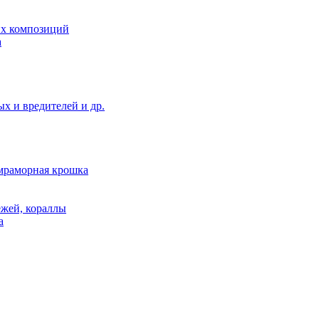
их композиций
а
ых и вредителей и др.
,мраморная крошка
ежей, кораллы
а