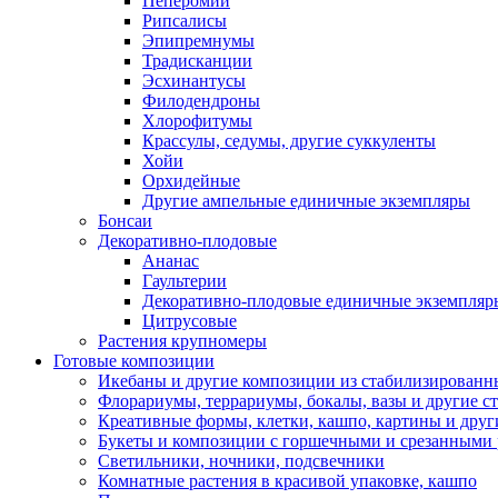
Пеперомии
Рипсалисы
Эпипремнумы
Традисканции
Эсхинантусы
Филодендроны
Хлорофитумы
Крассулы, седумы, другие суккуленты
Хойи
Орхидейные
Другие ампельные единичные экземпляры
Бонсаи
Декоративно-плодовые
Ананас
Гаультерии
Декоративно-плодовые единичные экземпляр
Цитрусовые
Растения крупномеры
Готовые композиции
Икебаны и другие композиции из стабилизированны
Флорариумы, террариумы, бокалы, вазы и другие 
Креативные формы, клетки, кашпо, картины и дру
Букеты и композиции с горшечными и срезанными 
Светильники, ночники, подсвечники
Комнатные растения в красивой упаковке, кашпо