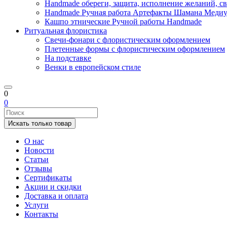
Handmade обереги, защита, исполнение желаний, св
Handmade Ручная работа Артефакты Шамана Медиу
Кашпо этнические Ручной работы Handmade
Ритуальная флористика
Свечи-фонари с флористическим оформлением
Плетенные формы с флористическим оформлением
На подставке
Венки в европейском стиле
0
0
Искать только товар
О нас
Новости
Статьи
Отзывы
Сертификаты
Акции и скидки
Доставка и оплата
Услуги
Контакты