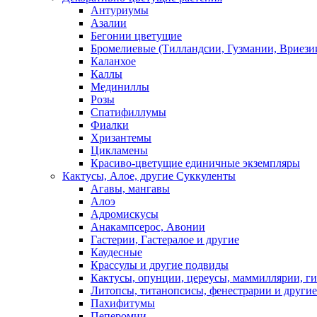
Антуриумы
Азалии
Бегонии цветущие
Бромелиевые (Тилландсии, Гузмании, Вриезии
Каланхое
Каллы
Мединиллы
Розы
Спатифиллумы
Фиалки
Хризантемы
Цикламены
Красиво-цветущие единичные экземпляры
Кактусы, Алое, другие Суккуленты
Агавы, мангавы
Алоэ
Адромискусы
Анакампсерос, Авонии
Гастерии, Гастералое и другие
Каудесные
Крассулы и другие подвиды
Кактусы, опунции, цереусы, маммиллярии, г
Литопсы, титанопсисы, фенестрарии и другие
Пахифитумы
Пеперомии