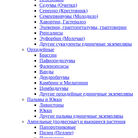
Седумы (Очитки)
Сенецио (Крестовник)
Семпервивумы (Молодило)
Хавортии, Гастералоэ
Эхеверии, граптопеталумы, граптоверии
Рипсалисы
Эуфорбии (Молочаи)
Другие суккуленты единичные экземпляры
Орхидейные
Брассии
Пафиопедилумы
Фаленопсисы
Ванды
Дендробиумы
Камбрии и Мильтонии
Цимбидиумы
Другие орхидейные единичные экземпляры
Пальмы и Юкки
Ливистоны
Юкки
Другие пальмы единичные экземпляры
Ампельные (подвесные) и вьющиеся растения
Папоротниковые
Пилеи (Пеллеи)