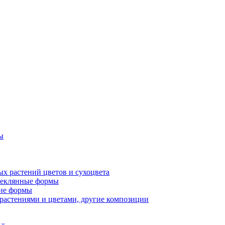
ы
х растений цветов и сухоцвета
стеклянные формы
гие формы
растениями и цветами, другие композиции