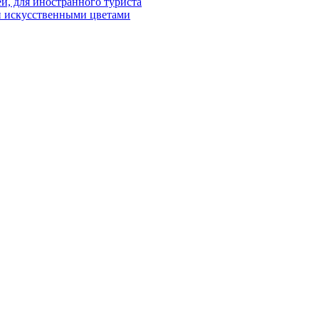
й, для иностранного туриста
и искусственными цветами