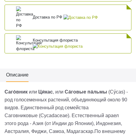
Доставка по РФ
Консультация флориста
Описание
Саго́вник
или
Ци́кас
, или
Са́говые па́льмы
(
Cýcas
) -
род голосеменных растений, объединяющий около 90
видов. Единственный род семейства
Саговниковые (
Cycadaceae
). Естественный араел
этого рода - Азия (от Индии до Японии), Индонезия,
Австралия, Фиджи, Самоа, Мадагаскар.По внешнему