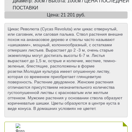
Диаметр: 30см / Высота: 100см / ЦЕНА ПОСЛЕДНЕЙ
ПОСТАВКИ
Цена: 21 201 руб.
Цикас Революта (Cycas Revoluta) или цикас отвернутый,
или саговник, или саговая пальма. Ствол растения внешне
похож на ананасовое дерево и стволы часто называют
«шишками», мощный, колоннообразный, с остатками
отмерших листьев. Вырастает до 2 -3 м, очень старые
экземпляры могут достигать высоты 6-7 м. Листья
вырастают до 1,5 м, острые и колючие, жесткие, темно-
зеленые, блестящие, расположены в форме
розетки.Молодая культура имеет опушенную листву,
которая со временем приобретает глянцевитую
поверхность. Растение двудомное. Женские растения
отличаются присутствием незначительного количества
густоопушенной листвы с красноватым или желтым
оттенком. Мужские растения у основании ствола образуют
коричневатые шишки. Цветы образуются в центре куста в
виде конуса. В домашних условиях не цветет.