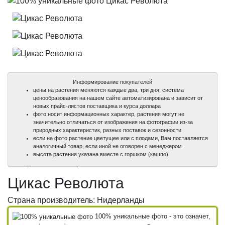
Информирование покупателей
цены на растения меняются каждые два, три дня, система
ценообразования на нашем сайте автоматизирована и зависит от
новых прайс-листов поставщика и курса доллара
фото носит информационных характер, растения могут не
значительно отличаться от изображения на фотографии из-за
природных характеристик, разных поставок и сезонности
если на фото растение цветущее или с плодами, Вам поставляется
аналогичный товар, если иной не оговорен с менеджером
100%
100%
100%
высота растения указана вместе с горшком (кашпо)
уникальные фото
уникальные фото
уникальные фото
Цикас Революта
Страна производитель: Нидерланды
100% уникальные фото - это означет,