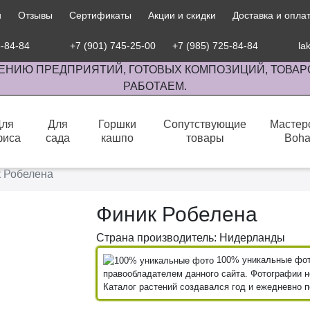
и
Отзывы
Сертификаты
Акции и скидки
Доставка и опла
5-84-84
+7 (901) 745-25-00
+7 (985) 725-84-84
la
ЕНИЮ ПРЕДПРИЯТИЙ, ГОТОВЫХ КОМПОЗИЦИЙ, ТОВАР
РАБОТАЕМ.
Для
Для
Горшки
Сопутствующие
Мастер
фиса
сада
кашпо
товары
Boh
сов комнатными растениями, продажа изделий ручной работы.
 Робелена
Финик Робелена
Страна производитель: Нидерланды
100% уникальные фото
правообладателем данного сайта. Фотографии не
Каталог растений создавался год и ежедневно 