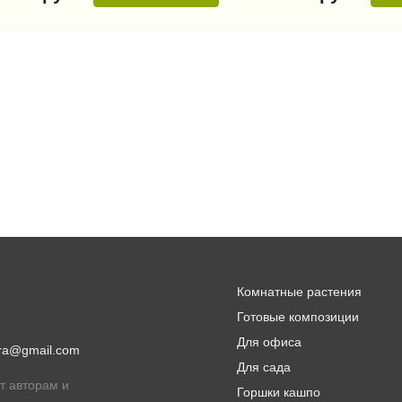
Комнатные растения
Готовые композиции
Для офиса
lora@gmail.com
Для сада
т авторам и
Горшки кашпо