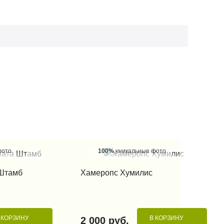
фото
100%
уникальные фото
 КЛИК
КУПИТЬ В 1 КЛИК
 Штамб
Хамеропс Хумилис
 КОРЗИНУ
В КОРЗИНУ
2 000 руб.