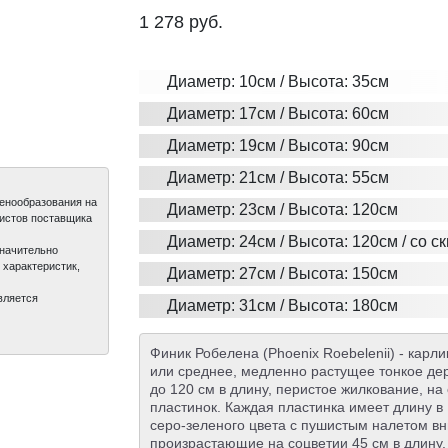
1 278
руб.
Диаметр: 10см / Высота: 35см
Диаметр: 17см / Высота: 60см
Диаметр: 19см / Высота: 90см
Диаметр: 21см / Высота: 55см
ценообразования на
Диаметр: 23см / Высота: 120см
листов поставщика
Диаметр: 24см / Высота: 120см / со с
значительно
 характеристик,
Диаметр: 27см / Высота: 150см
вляется
Диаметр: 31см / Высота: 180см
Финик Робелена (Phoenix Roebelenii) - кар
или среднее, медленно растущее тонкое дере
до 120 см в длину, перистое жилкование, н
пластинок. Каждая пластинка имеет длину в 
серо-зеленого цвета с пушистым налетом вн
произрастающие на соцветии 45 см в длину. 