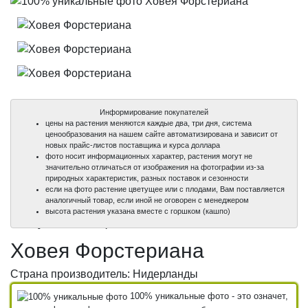
Информирование покупателей
цены на растения меняются каждые два, три дня, система
ценообразования на нашем сайте автоматизирована и зависит от
новых прайс-листов поставщика и курса доллара
фото носит информационных характер, растения могут не
значительно отличаться от изображения на фотографии из-за
природных характеристик, разных поставок и сезонности
если на фото растение цветущее или с плодами, Вам поставляется
аналогичный товар, если иной не оговорен с менеджером
100%
100%
100%
высота растения указана вместе с горшком (кашпо)
уникальные фото
уникальные фото
уникальные фото
Ховея Форстериана
Страна производитель: Нидерланды
100% уникальные фото - это означет,