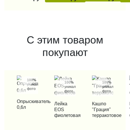
С этим товаром
покупают
100%
100%
100%
уникальные
уникальные
уникальные
фото
фото
фото
КУПИТЬ В 1 КЛИК
Опрыскиватель
КУПИТЬ В 1 КЛИК
Лейка
КУПИТЬ В 1 КЛИК
Кашпо
КУП
0,6л
EOS
"Грация"
фиолетовая
терракотовое