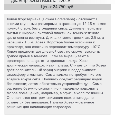
Диаметр: 32см / Высота: 220см
Цена: 24 750 руб.
Ховея Форстериана (Howea Forsteriana) - отличается
своими крупными размерами; вырастает до 12-15 м, имеет
прямой ствол, без утолщения снизу. Длинные перистые
листья с широкой листовой пластиной темно-зеленого
цвета слегка изогнуты. Длина их может достигать 2,5 м, а
черешки - 1,5 м. Ховея Форстера более устойчива к
прохладе, она спокойно переносит температуру +10°С.
Ховея предпочитает дневной свет, но сможет выстоять
долгое время в темноте. Если ее выращивают в
оранжерее, она цветет и приносит плоды. Ховея -
тропическая неприхотливая пальма. Считается, что Ховея
даёт положительный заряд энергии и поддерживает
атмосферу в комнате. Сама пальма не требует чистого
воздуха вокруг себя. Поливать следует регулярно водой
без извести; летом обязательно устраивайте душ. Само
растение безумно симпатично и идеально подходит в
любое помещение, например, в офис, в холл гостиницы.
Оно является центром внимания всех и никогда не
останется без внимания. Пальма Ховея – отличное
решение для начинающих садоводов.