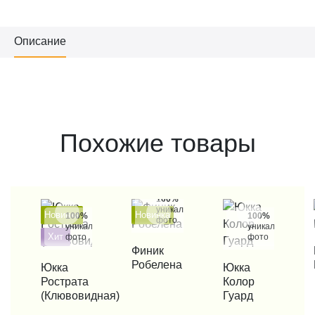
Описание
Похожие товары
100%
уникальные
Новинка
Новинка
100%
100%
фото
уникальные
уникальные
Хит
фото
фото
КУПИТЬ В 1 КЛИК
КУП
Финик
- 13%
Робелена
КУПИТЬ В 1 КЛИК
Юкка
КУПИТЬ В 1 КЛИК
Юкка
Рострата
Колор
(Клювовидная)
Гуард