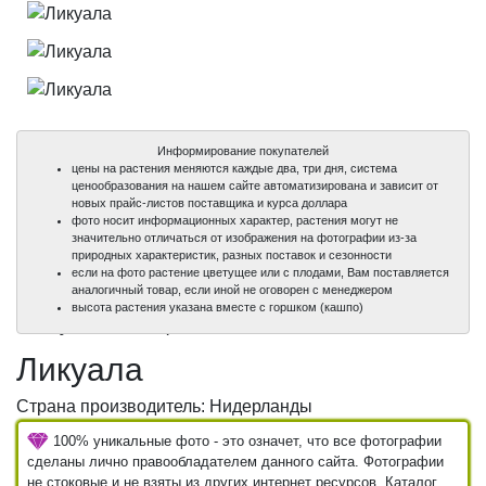
Информирование покупателей
цены на растения меняются каждые два, три дня, система
ценообразования на нашем сайте автоматизирована и зависит от
новых прайс-листов поставщика и курса доллара
фото носит информационных характер, растения могут не
значительно отличаться от изображения на фотографии из-за
природных характеристик, разных поставок и сезонности
если на фото растение цветущее или с плодами, Вам поставляется
аналогичный товар, если иной не оговорен с менеджером
100%
100%
100%
высота растения указана вместе с горшком (кашпо)
уникальные фото
уникальные фото
уникальные фото
Ликуала
Страна производитель: Нидерланды
100% уникальные фото - это означет, что все фотографии
сделаны лично правообладателем данного сайта. Фотографии
не стоковые и не взяты из других интернет ресурсов. Каталог