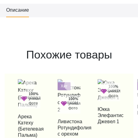
Описание
Похожие товары
Хит
100%
уникальные
100%
фото
уникальные
100%
фото
уникальные
КУП
фото
КУПИТЬ В 1 КЛИК
Юкка
Элефантис
КУПИТЬ В 1 КЛИК
Арека
КУПИТЬ В 1 КЛИК
Ливистона
Джевел 1
Катеху
Ротундифолия
(Бетелевая
с орехом
Пальма)