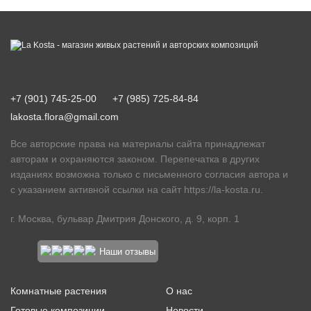
+7 (901) 745-25-00
+7 (985) 725-84-84
lakosta.flora@gmail.com
Все авторские права на материалы сайта принадлежат
авторам и охраняются законом. Перепечатка в других
изданиях возможна только с письменного согласия автора и
с указанием активной ссылки на сайт
https://la-kosta.ru
.
г. Москва, бульвар Дмитрия Донского, д. 9, корп. 1
Наши отзывы
Комнатные растения
О нас
Готовые композиции
Новости