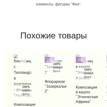
элементы, фигурки "Феи".
Похожие товары
Хит
Хит
100%
уникальные
100%
фото
уникальные
фото
КУПИТЬ В 1 КЛИК
Флорариум
"Зазеркалье
100%
КУПИТЬ В 1 КЛИК
Композиция
КУП
уникальные
2"
в кашпо
фото
"Этническая
Африка"
КУПИТЬ В 1 КЛИК
Композиция