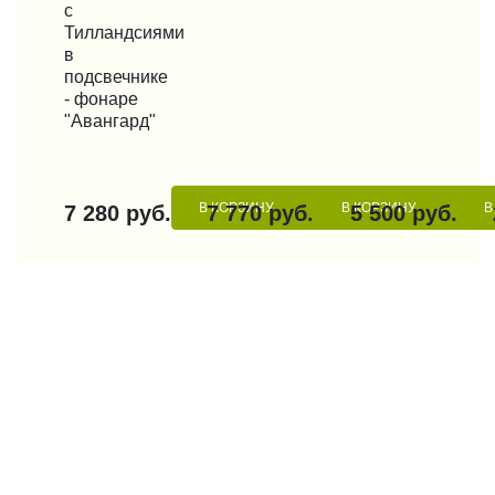
с
Тилландсиями
в
подсвечнике
- фонаре
"Авангард"
В КОРЗИНУ
В КОРЗИНУ
В
7 280 руб.
7 770 руб.
5 500 руб.