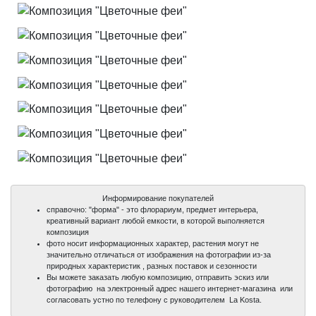
Информирование покупателей
справочно: "форма" - это флорариум, предмет интерьера,
креативный вариант любой емкости, в которой выполняется
композиция
фото носит информационных характер, растения могут не
значительно отличаться от изображения на фотографии из-за
природных характеристик , разных поставок и сезонности
Вы можете заказать любую композицию, отправить эскиз или
фотографию на электронный адрес нашего интернет-магазина или
100%
100%
100%
100%
100%
100%
100%
100%
100%
согласовать устно по телефону с руководителем La Kosta.
уникальные фото
уникальные фото
уникальные фото
уникальные фото
уникальные фото
уникальные фото
уникальные фото
уникальные фото
уникальные фото