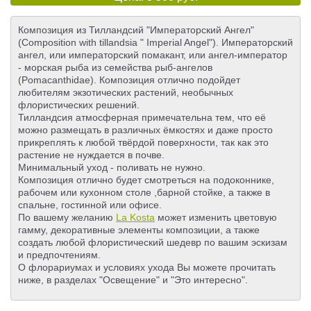
Композиция из Тилландсий "Императорский Ангел"
(Composition with tillandsia " Imperial Angel"). Императорский
ангел, или императорский помакант, или ангел-император
- морская рыба из семейства рыб-ангелов
(Pomacanthidae). Композиция отлично подойдет
любителям экзотических растений, необычных
флористических решений.
Тилландсия атмосферная примечательна тем, что её
можно размещать в различных ёмкостях и даже просто
прикреплять к любой твёрдой поверхности, так как это
растение не нуждается в почве.
Минимальный уход - поливать не нужно.
Композиция отлично будет смотреться на подоконнике,
рабочем или кухонном столе ,барной стойке, а также в
спальне, гостинной или офисе.
По вашему желанию
La Kosta
может изменить цветовую
гамму, декоративные элементы композиции, а также
создать любой флористический шедевр по вашим эскизам
и предпочтениям.
О флорариумах и условиях ухода Вы можете прочитать
ниже, в разделах "Освещение" и "Это интересно".