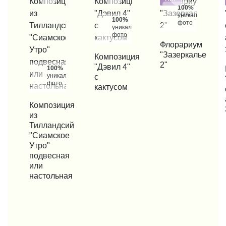
100%
уникальные
100%
фото
уникальные
фото
КУПИТЬ В 1 КЛИК
Флорариум
"Зазеркалье
КУПИТЬ В 1 КЛИК
Композиция
2"
"Дэвил 4"
100%
КУП
уникальные
с
фото
кактусом
КУПИТЬ В 1 КЛИК
Композиция
из
Тилландсий
"Сиамское
Утро"
подвесная
или
настольная