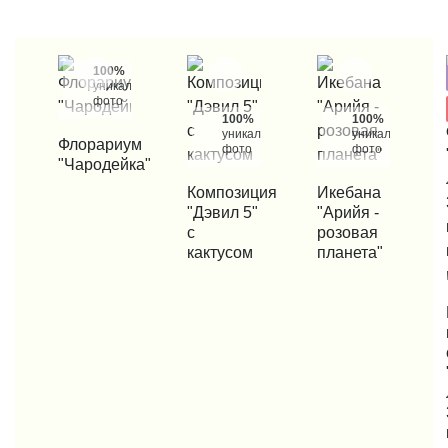
100%
уникальные
фото
100%
100%
уникальные
уникальные
КУПИТЬ В 1 КЛИК
Флорариум
фото
фото
"Чародейка"
КУПИТЬ В 1 КЛИК
Композиция
КУПИТЬ В 1 КЛИК
Икебана
"Дэвил 5"
"Арийя -
с
розовая
кактусом
планета"
КУП