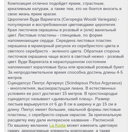
Композиция отлично подойдет ярким, страстным,
креативным натурам, а также тем, кто не боится вносить в
свою жизнь яркие краски.
Церопегия Вуди Вариегата (Ceropegia Woodii Variegata) -
популярная и востребованная цветоводами церопегия.
Края листочков окрашены в розовый и (или) ванильный
цвет. Листовые пластины - глянцевые, по форме
напоминающие сердце. Середина листовых пластин
окрашена в мраморный рисунок из серебристого цвета и
светлого серебристо - зеленого цвета. Обратная сторона
листочков окрашена чаще всего в светлый нежно - розовый
цвет. Вуди Вариегата в нераспущенном состоянии
напоминают коралловые бусы или красивый розовый букет.
За непродолжительное время способна достичь длины 4-5
метров.
Сциндапсус Пиктус Аргиреус (Scindapsus Pictus Argyraeus)
- многолетняя, высокорастущая лиана. В естественных
условиях ее рост достигает 15 метров. В простонародье
сциндапсус называют «дьявольский плющ». Размер
листьев варьируется от 6 до 8 см в ширину и до 15 см в
длину. Пиктус имеет большие, овальной формы листовые
пластины, с серебристо-серым окрасом. За оригинальную
расцветку ему дали интересное название - Расписной.
По вашему желанию
La Kosta
может изменить цветовую
гамму, декоративные элементы композиции, а также