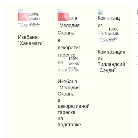
100%
- 4%
- 7%
уникальные
фото
100%
уникальные
КУПИТЬ В 1 КЛИК
Икебана
фото
"Ханамати"
КУПИТЬ В 1 КЛИК
Композиция
КУП
из
100%
уникальные
Тилландсий
фото
"Сэнди"
КУПИТЬ В 1 КЛИК
Икебана
"Мелодия
Океана"
в
декоративной
тарелке
на
подставке