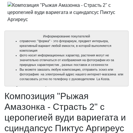
Информирование покупателей
справочно: "форма" - это флорариум, предмет интерьера,
креативный вариант любой емкости, в которой выполняется
композиция
фото носит информационных характер, растения могут не
значительно отличаться от изображения на фотографии из-за
природных характеристик , разных поставок и сезонности
Вы можете заказать любую композицию, отправить эскиз или
фотографию на электронный адрес нашего интернет-магазина или
100%
100%
100%
100%
согласовать устно по телефону с руководителем La Kosta.
уникальные фото
уникальные фото
уникальные фото
уникальные фото
Композиция "Рыжая
Амазонка - Страсть 2" с
церопегией вуди вариегата и
сциндапсус Пиктус Аргиреус