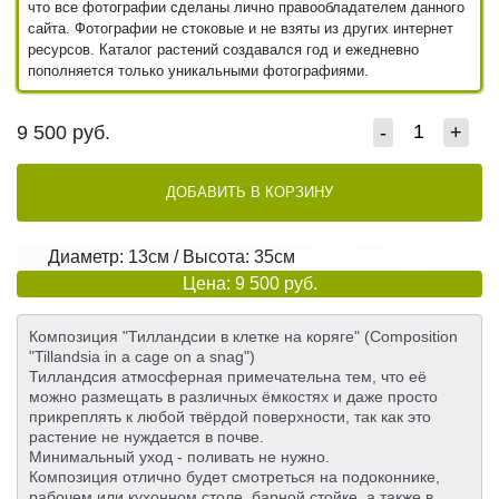
что все фотографии сделаны лично правообладателем данного
сайта. Фотографии не стоковые и не взяты из других интернет
ресурсов. Каталог растений создавался год и ежедневно
пополняется только уникальными фотографиями.
9 500
руб.
-
+
ДОБАВИТЬ В КОРЗИНУ
Диаметр: 13см / Высота: 35см
Цена: 9 500 руб.
Композиция "Тилландсии в клетке на коряге" (Composition
"Tillandsia in a cage on a snag")
Тилландсия атмосферная примечательна тем, что её
можно размещать в различных ёмкостях и даже просто
прикреплять к любой твёрдой поверхности, так как это
растение не нуждается в почве.
Минимальный уход - поливать не нужно.
Композиция отлично будет смотреться на подоконнике,
рабочем или кухонном столе ,барной стойке, а также в