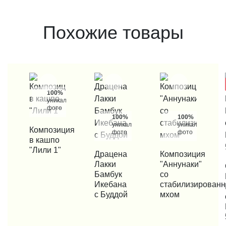
Похожие товары
100%
уникальные
фото
100%
100%
уникальные
уникальные
КУПИТЬ В 1 КЛИК
Композиция
фото
фото
в кашпо
"Лили 1"
КУПИТЬ В 1 КЛИК
Драцена
КУПИТЬ В 1 КЛИК
Композиция
Лакки
"Аннунаки"
КУП
Бамбук
со
Икебана
стабилизирован
с Буддой
мхом