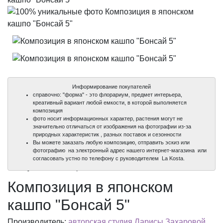
Информирование покупателей
справочно: "форма" - это флорариум, предмет интерьера,
креативный вариант любой емкости, в которой выполняется
композиция
фото носит информационных характер, растения могут не
значительно отличаться от изображения на фотографии из-за
природных характеристик , разных поставок и сезонности
Вы можете заказать любую композицию, отправить эскиз или
фотографию на электронный адрес нашего интернет-магазина или
100%
100%
согласовать устно по телефону с руководителем La Kosta.
уникальные фото
уникальные фото
Композиция в японском
кашпо "Бонсай 5"
Производитель:
авторская студия Ларисы Захаровой