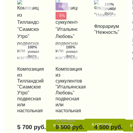
100%
Хит
уникальные
фото
- 5%
КУПИТЬ В 1 КЛИК
Флорариум
"Нежность"
КУП
100%
100%
уникальные
уникальные
фото
фото
КУПИТЬ В 1 КЛИК
Композиция
КУПИТЬ В 1 КЛИК
Композиция
из
из
Тилландсий
суккулентов
"Сиамское
"Итальянская
Утро"
Любовь"
подвесная
подвесная
или
или
настольная
настольная
10 000 руб.
В КОРЗИНУ
В КОРЗИНУ
В
5 700 руб.
9 500 руб.
4 500 руб.