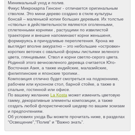
Минимальный уход и полив.
Фикус Микрокарпа Гинсенг - отличается оригинальным
стволом. Это мини дерево создано в стиле культуры
бонсай – маленькой копии больших деревьев. Их толстые
«стволы» в действительности являются оголенными,
сплетенными корнями , растущими по извилистой
траектории и внешне напоминают корни женьшеня,
формируясь в причудливые переплетения. Крона же
выглядит вполне аккуратно – это небольшие «островки»
коротких веточек с овальной формы листьями зеленого
цвета, глянцевыми. Ствол и корни светло-серого цвета.
Родиной этого вечнозеленого деревца считается Юго-
Восточная Азия, а также индийские, малазийские,
филиппинские и японские тропики..
Композиция отлично будет смотреться на подоконнике,
рабочем или кухонном стол, барной стойке, а также в
спальне, гостинной или офисе.
По вашему желанию
La Kosta
может изменить цветовую
гамму, декоративные элементы композиции, а также
создать любой флористический шедевр по вашим эскизам
и предпочтениям.
Об условиях ухода Вы можете прочитать ниже, в разделах
"Освещение","Полив" и "Важно знать".