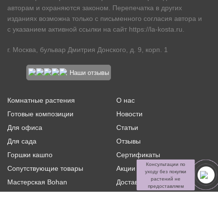
авторам и охраняются законом. Перепечатка в других
изданиях возможна только с письменного согласия автора и
с указанием активной ссылки на сайт
https://la-kosta.ru
.
г. Москва, бульвар Дмитрия Донского, д. 9, корп. 1
Наши отзывы
Комнатные растения
О нас
Готовые композиции
Новости
Для офиса
Статьи
Для сада
Отзывы
Горшки кашпо
Сертификаты
Консультации по
Сопутствующие товары
Акции и скидки
уходу без покупки
растений не
Мастерская Bohan
Доставка и оплата
предоставляем
Ритуальная флористика
Услуги
Распродажа
Контакты