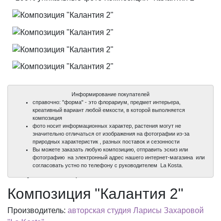
Информирование покупателей
справочно: "форма" - это флорариум, предмет интерьера,
креативный вариант любой емкости, в которой выполняется
композиция
фото носит информационных характер, растения могут не
значительно отличаться от изображения на фотографии из-за
природных характеристик , разных поставок и сезонности
Вы можете заказать любую композицию, отправить эскиз или
фотографию на электронный адрес нашего интернет-магазина или
100%
100%
100%
100%
согласовать устно по телефону с руководителем La Kosta.
уникальные фото
уникальные фото
уникальные фото
уникальные фото
Композиция "Калантия 2"
Производитель:
авторская студия Ларисы Захаровой