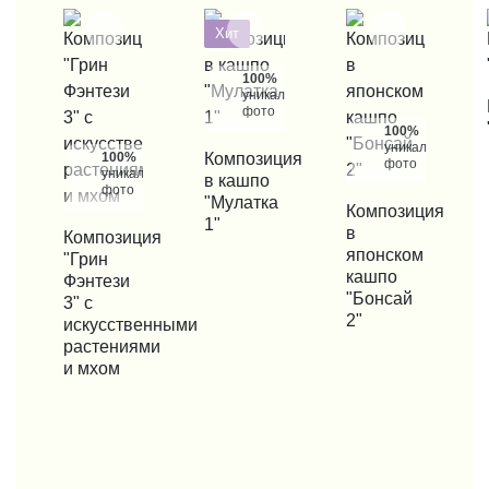
Хит
100%
уникальные
КУП
фото
100%
уникальные
100%
КУПИТЬ В 1 КЛИК
Композиция
фото
уникальные
в кашпо
фото
"Мулатка
КУПИТЬ В 1 КЛИК
Композиция
1"
в
КУПИТЬ В 1 КЛИК
Композиция
японском
"Грин
кашпо
Фэнтези
"Бонсай
3" с
2"
искусственными
растениями
и мхом