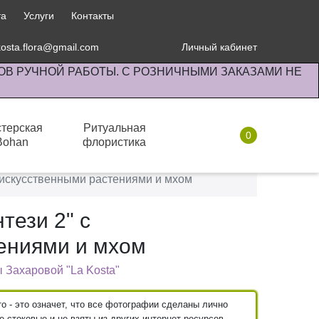
та
Услуги
Контакты
kosta.flora@gmail.com
Личный кабинет
ОВ РУЧНОЙ РАБОТЫ. С РОЗНИЧНЫМИ ЗАКАЗАМИ НЕ
терская
Ритуальная
0
Bohan
флористика
Готовые композиции
с искусственными растениями и мхом
тези 2" с
ениями и мхом
 Захаровой "La Kosta"
 - это означет, что все фотографии сделаны лично
 стоковые и не взяты из других интернет ресурсов.