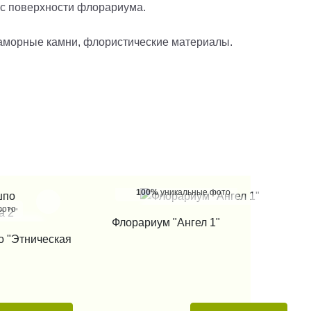
й с поверхности флорариума.
раморные камни, флористические материалы.
100%
уникальные фото
фото
КУПИТЬ В 1 КЛИК
Флорариум "Ангел 1"
 КЛИК
о "Этническая