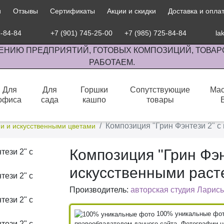
и
Отзывы
Сертификаты
Акции и скидки
Доставка и опла
5-84-84
+7 (901) 745-25-00
+7 (985) 725-84-84
la
ЕНИЮ ПРЕДПРИЯТИЙ, ГОТОВЫХ КОМПОЗИЦИЙ, ТОВАР
РАБОТАЕМ.
Для
Для
Горшки
Сопутствующие
Мас
офиса
сада
кашпо
товары
сов комнатными растениями, продажа изделий ручной работы.
Композиция "Грин Фэнтези 2" 
и и искусственными цветами
Композиция "Грин Фэн
искусственными раст
Производитель:
авторская студия Ларисы
100% уникальные фото
правообладателем данного сайта. Фотографии не