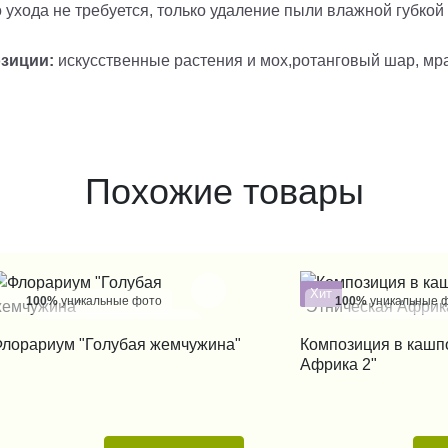
 ухода не требуется, только удаление пыли влажной губко
озиции:
искусственные растения и мох,ротанговый шар, м
Похожие товары
Хит
100%
уникальные фото
100%
уникальные 
КУПИТЬ В 1 КЛИК
КУПИТЬ В 1
лорариум "Голубая жемчужина"
Композиция в кашп
Африка 2"