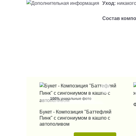
Уход:
никакого
Состав комп
100%
уникальные фото
Ф
Букет - Композиция "Баттефляй
КУПИТЬ В 1 КЛИК
Пинк" с сингониумом в кашпо с
автополивом