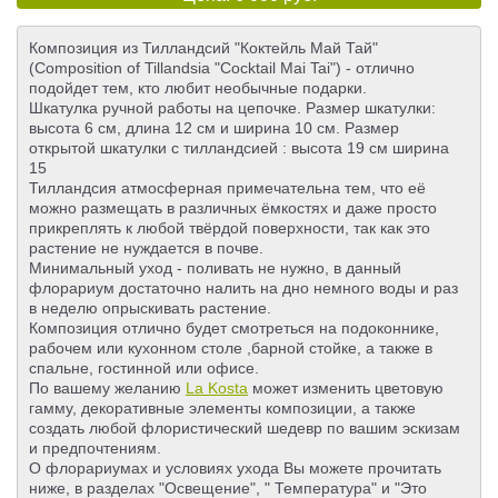
Композиция из Тилландсий "Коктейль Май Тай"
(Composition of Tillandsia "Cocktail Mai Tai") - отлично
подойдет тем, кто любит необычные подарки.
Шкатулка ручной работы на цепочке. Размер шкатулки:
высота 6 см, длина 12 см и ширина 10 см. Размер
открытой шкатулки с тилландсией : высота 19 см ширина
15
Тилландсия атмосферная примечательна тем, что её
можно размещать в различных ёмкостях и даже просто
прикреплять к любой твёрдой поверхности, так как это
растение не нуждается в почве.
Минимальный уход - поливать не нужно, в данный
флорариум достаточно налить на дно немного воды и раз
в неделю опрыскивать растение.
Композиция отлично будет смотреться на подоконнике,
рабочем или кухонном столе ,барной стойке, а также в
спальне, гостинной или офисе.
По вашему желанию
La Kosta
может изменить цветовую
гамму, декоративные элементы композиции, а также
создать любой флористический шедевр по вашим эскизам
и предпочтениям.
О флорариумах и условиях ухода Вы можете прочитать
ниже, в разделах "Освещение", " Температура" и "Это