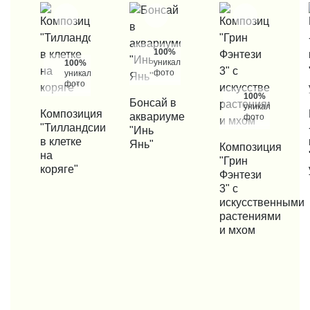
100%
уникальные
100%
фото
уникальные
фото
100%
КУПИТЬ В 1 КЛИК
Бонсай в
уникальные
КУПИТЬ В 1 КЛИК
Композиция
КУП
аквариуме
фото
"Тилландсии
"Инь
в клетке
Янь"
КУПИТЬ В 1 КЛИК
Композиция
на
"Грин
коряге"
Фэнтези
3" с
искусственными
растениями
и мхом