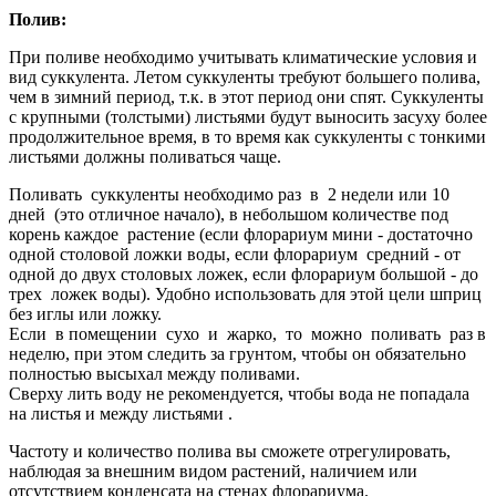
Полив:
При поливе необходимо учитывать климатические условия и
вид суккулента. Летом суккуленты требуют большего полива,
чем в зимний период, т.к. в этот период они спят. Суккуленты
с крупными (толстыми) листьями будут выносить засуху более
продолжительное время, в то время как суккуленты с тонкими
листьями должны поливаться чаще.
Поливать суккуленты необходимо раз в 2 недели или 10
дней (это отличное начало), в небольшом количестве под
корень каждое растение (если флорариум мини - достаточно
одной столовой ложки воды, если флорариум средний - от
одной до двух столовых ложек, если флорариум большой - до
трех ложек воды). Удобно использовать для этой цели шприц
без иглы или ложку.
Если в помещении сухо и жарко, то можно поливать раз в
неделю, при этом следить за грунтом, чтобы он обязательно
полностью высыхал между поливами.
Сверху лить воду не рекомендуется, чтобы вода не попадала
на листья и между листьями .
Частоту и количество полива вы сможете отрегулировать,
наблюдая за внешним видом растений, наличием или
отсутствием конденсата на стенах флорариума.