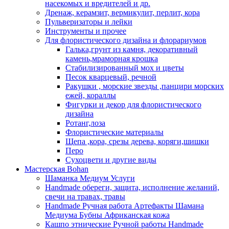
насекомых и вредителей и др.
Дренаж, керамзит, вермикулит, перлит, кора
Пульверизаторы и лейки
Инструменты и прочее
Для флористического дизайна и флорариумов
Галька,грунт из камня, декоративный
камень,мраморная крошка
Стабилизированный мох и цветы
Песок кварцевый, речной
Ракушки , морские звезды ,панцири морских
ежей, кораллы
Фигурки и декор для флористического
дизайна
Ротанг,лоза
Флористические материалы
Щепа ,кора, срезы дерева, коряги,шишки
Перо
Сухоцвети и другие виды
Мастерская Bohan
Шаманка Медиум Услуги
Handmade обереги, защита, исполнение желаний,
свечи на травах, травы
Handmade Ручная работа Артефакты Шамана
Медиума Бубны Африканская кожа
Кашпо этнические Ручной работы Handmade