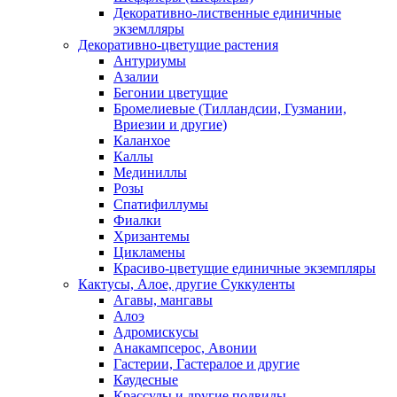
Декоративно-лиственные единичные
экземлляры
Декоративно-цветущие растения
Антуриумы
Азалии
Бегонии цветущие
Бромелиевые (Тилландсии, Гузмании,
Вриезии и другие)
Каланхое
Каллы
Мединиллы
Розы
Спатифиллумы
Фиалки
Хризантемы
Цикламены
Красиво-цветущие единичные экземпляры
Кактусы, Алое, другие Суккуленты
Агавы, мангавы
Алоэ
Адромискусы
Анакампсерос, Авонии
Гастерии, Гастералое и другие
Каудесные
Крассулы и другие подвиды