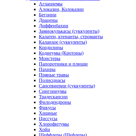
Аглаонемы
Алоказии, Колоказии
Бегонии
Драцены
Диффенбахии
Замиокулькасы (суккуленты)
Калатеи, ктенанты, строманты
Каланхое (суккуленты)
Кордилины
Кодиеумы (Кротоны)
Монстеры
Папоротники и плющи
Пахиры
Пряные травы
Полисциасы
Сансевиерии (суккуленты)
Сингониумы
Традескансии
Филодендроны
Фикусы
Хищные
Циссусы
Хлорофитумы
Хойи
Шеффлеры (Шефлеры)