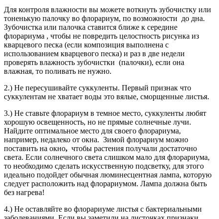
Для контроля влажности вы можете воткнуть зубочистку или
тоненькую палочку во флорариум, по возможности до дна.
Зубочистка или палочка ставится ближе к середине
флорариума , чтобы не повредить целостность рисунка из
кварцевого песка (если композиция выполнена с
использованием кварцевого песка) и раз в две недели
проверять влажность зубочистки (палочки), если она
влажная, то поливать не нужно.
2.) Не пересушивайте суккуленты. Первый признак что
суккулентам не хватает воды это вялые, сморщенные листья.
3.) Не ставьте флорариум в темное место, суккуленты любят
хорошую освещенность, но не прямые солнечные лучи.
Найдите оптимальное место для своего флорариума,
например, недалеко от окна. Зимой флорариум можно
поставить на окно
,
чтобы растения получали достаточно
света. Если солнечного света слишком мало для флорариума,
то необходимо сделать искусственную подсветку, для этого
идеально подойдет обычная люминесцентная лампа, которую
следует расположить над флорариумом. Лампа должна быть
без нагрева!
4.) Не оставляйте во флорариуме листья с бактериальными
заболеваниями. Если вы заметили на листочках признаки