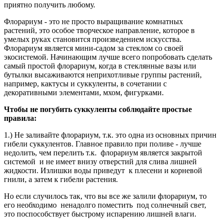
приятно получить любому.
Флорариум - это не просто выращивание комнатных
растений, это особое творческое направление, которое в
умелых руках становится произведением искусства.
Флорариум является мини-садом за стеклом со своей
экосистемой. Начинающим лучше всего попробовать сделать
самый простой флорариум, когда в стеклянные вазы или
бутылки высаживаются неприхотливые группы растений,
например, кактусы и суккуленты, в сочетании с
декоративными элементами, мхом, фигурками.
Чтобы не погубить суккуленты соблюдайте простые
правила:
1.) Не заливайте флорариум, т.к. это одна из основных причин
гибели суккулентов. Главное правило при поливе - лучше
недолить, чем перелить т.к. флорариум является закрытой
системой и не имеет внизу отверстий для слива лишней
жидкости. Излишки воды приведут к плесени и корневой
гнили, а затем к гибели растения.
Но если случилось так, что вы все же залили флорариум, то
его необходимо ненадолго поместить под солнечный свет,
это поспособствует быстрому испарению лишней влаги.