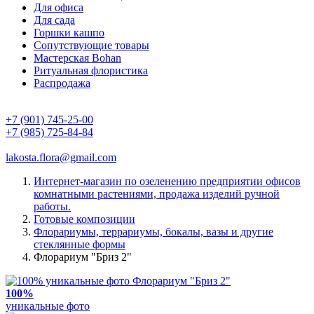
Для офиса
Для сада
Горшки кашпо
Сопутствующие товары
Мастерская Bohan
Ритуальная флористика
Распродажа
+7 (901) 745-25-00
+7 (985) 725-84-84
lakosta.flora@gmail.com
Интернет-магазин по озеленению предприятии офисов
комнатными растениями, продажа изделий ручной
работы.
Готовые композиции
Флорариумы, террариумы, бокалы, вазы и другие
стеклянные формы
Флорариум "Бриз 2"
100%
уникальные фото