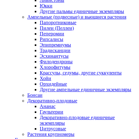
Ливистоны
Юкки
Другие пальмы единичные экземпляры
Ампельные (подвесные) и вьющиеся растения
Папоротниковые
Пилеи (Пеллеи)
Пеперомии
Рипсалисы
Эпипремнумы
Традисканции
Эсхинантусы
Филодендроны
Хлорофитумы
Крассулы, седумы, другие суккуленты
Хойи
Орхидейные
Другие ампельные единичные экземпляры
Бонсаи
Декоративно-плодовые
Ананас
Гаультерии
Декоративно-плодовые единичные
экземпляры
Цитрусовые
Растения крупномеры