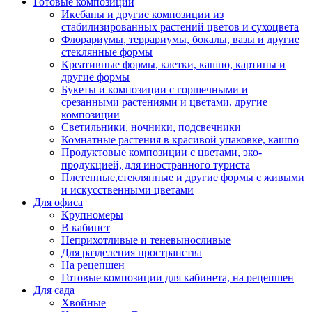
Готовые композиции
Икебаны и другие композиции из
стабилизированных растений цветов и сухоцвета
Флорариумы, террариумы, бокалы, вазы и другие
стеклянные формы
Креативные формы, клетки, кашпо, картины и
другие формы
Букеты и композиции с горшечными и
срезанными растениями и цветами, другие
композиции
Светильники, ночники, подсвечники
Комнатные растения в красивой упаковке, кашпо
Продуктовые композиции с цветами, эко-
продукцией, для иностранного туриста
Плетенные,стеклянные и другие формы с живыми
и искусственными цветами
Для офиса
Крупномеры
В кабинет
Неприхотливые и теневыносливые
Для разделения пространства
На рецепшен
Готовые композиции для кабинета, на рецепшен
Для сада
Хвойные