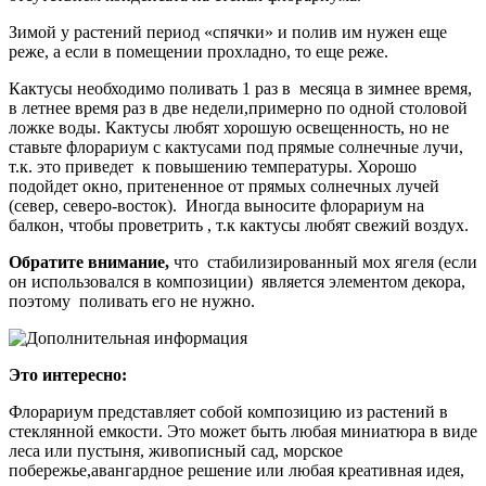
Зимой у растений период «спячки» и полив им нужен еще
реже, а если в помещении прохладно, то еще реже.
Кактусы необходимо поливать 1 раз в месяца в зимнее время,
в летнее время раз в две недели,примерно по одной столовой
ложке воды. Кактусы любят хорошую освещенность, но не
ставьте флорариум с кактусами под прямые солнечные лучи,
т.к. это приведет к повышению температуры. Хорошо
подойдет окно, притененное от прямых солнечных лучей
(север, северо-восток). Иногда выносите флорариум на
балкон, чтобы проветрить , т.к кактусы любят свежий воздух.
Обратите внимание,
что стабилизированный мох ягеля (если
он использовался в композиции) является элементом декора,
поэтому поливать его не нужно.
Это интересно:
Флорариум представляет собой композицию из растений в
стеклянной емкости. Это может быть любая миниатюра в виде
леса или пустыня, живописный сад, морское
побережье,авангардное решение или любая креативная идея,