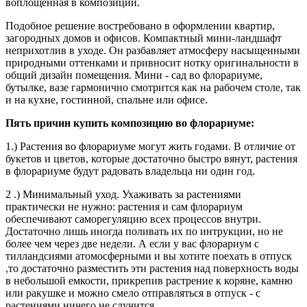
воплощенная в композиции.
Подобное решение востребовано в оформлении квартир,
загородных домов и офисов. Компактный мини-ландшафт
неприхотлив в уходе. Он разбавляет атмосферу насыщенными
природными оттенками и привносит нотку оригинальности в
общий дизайн помещения. Мини - сад во флорариуме,
бутылке, вазе гармонично смотрится как на рабочем столе, так
и на кухне, гостинной, спальне или офисе.
Пять причин купить композицию во флорариуме:
1.) Растения во флорариуме могут жить годами. В отличие от
букетов и цветов, которые достаточно быстро вянут, растения
в флорариуме будут радовать владельца ни один год.
2 .) Минимальный уход. Ухаживать за растениями
практически не нужно: растения и сам флорариум
обеспечивают саморегуляцию всех процессов внутри.
Достаточно лишь иногда поливать их по интрукции, но не
более чем через две недели. А если у вас флорариум с
тилландсиями атомосферными и вы хотите поехать в отпуск
,то достаточно разместить эти растения над поверхность воды
в небольшой емкости, прикрепив растрение к коряне, камню
или ракушке и можно смело отправляться в отпуск - с
растениями ничего не случится.