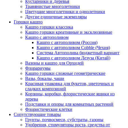
Кустарники и Деревья
Травянистые многолетники
Цветущие многолетники и однолетники
Другие единичные экземпляры
Горшки кашпо
Кашпо горшки классика
Кашпо горшки креативные и эксклюзивные
Кашпо с автополивом
Кашпо с автополивом (Россия)
Кашпо с автополивом Cobble (Чехия)
Система Автополива бюджетный вариант
Кашпо с автополивом Лезуза (Китай)
Вазоны и кашпо для Орхидей
Флорариумы
Кашпо горшки сложные геометрические
Вазы, бокалы, чаши
Красивая упаковка для букетов, цветочных и
сладких композиций
Корзины, коробки, флористические ящики из
дерева
Подставки и опоры для комнатных растений
Флористические клетки
Сопутствующие товары
Грунты, почвосмеси, субстраты, газоны
Удобрения, стимуляторы роста, средства от