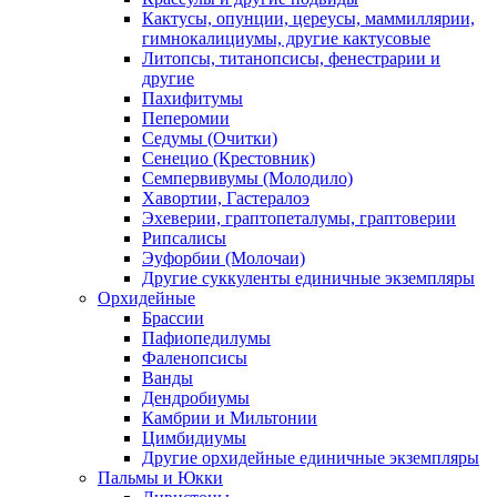
Кактусы, опунции, цереусы, маммиллярии,
гимнокалициумы, другие кактусовые
Литопсы, титанопсисы, фенестрарии и
другие
Пахифитумы
Пеперомии
Седумы (Очитки)
Сенецио (Крестовник)
Семпервивумы (Молодило)
Хавортии, Гастералоэ
Эхеверии, граптопеталумы, граптоверии
Рипсалисы
Эуфорбии (Молочаи)
Другие суккуленты единичные экземпляры
Орхидейные
Брассии
Пафиопедилумы
Фаленопсисы
Ванды
Дендробиумы
Камбрии и Мильтонии
Цимбидиумы
Другие орхидейные единичные экземпляры
Пальмы и Юкки