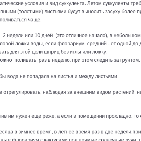
ические условия и вид суккулента. Летом суккуленты требу
рупными (толстыми) листьями будут выносить засуху более 
 поливаться чаще.
2 недели или 10 дней (это отличное начало), в небольшом
оловой ложки воды, если флорариум средний - от одной до
вать для этой цели шприц без иглы или ложку.
жно поливать раз в неделю, при этом следить за грунтом,
бы вода не попадала на листья и между листьями .
е отрегулировать, наблюдая за внешним видом растений, н
лив им нужен еще реже, а если в помещении прохладно, то
есяца в зимнее время, в летнее время раз в две недели,пр
вьте флорариум с кактусами под прямые солнечные лучи, т