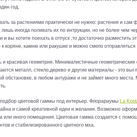
один год.
ивать за растениями практически не нужно: растения и са
 лишь иногда поливать их по интрукции, но не более чем че
 вы хотите поехать в отпуск ,то достаточно разместить э
 к коряне, камню или ракушке и можно смело отправляться 
сть и красивая геометрия. Минималистичные геометрически
етаются металл, стекло,дерево и другие материалы - это выг
й обстановке, в любом антураже и не займет много места. 
ть.
и подбор цветовой гаммы под интерьер. Флорариумы
La Kost
зайна и самой креативной идеи и желания. Возможно офор
 или иного помещения. Цветовая гамма создается с помощь
нтов и стабилизированного цветного мха.