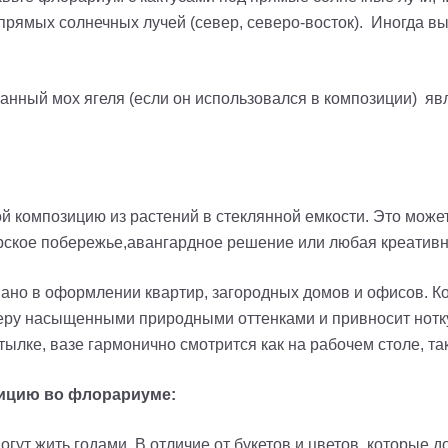
прямых солнечных лучей (север, северо-восток). Иногда в
нный мох ягеля (если он использовался в композиции) яв
й композицию из растений в стеклянной емкости. Это може
рское побережье,авангардное решение или любая креативн
ано в оформлении квартир, загородных домов и офисов. 
еру насыщенными природными оттенками и привносит нотк
ылке, вазе гармонично смотрится как на рабочем столе, так
зицию во флорариуме:
огут жить годами. В отличие от букетов и цветов, которые 