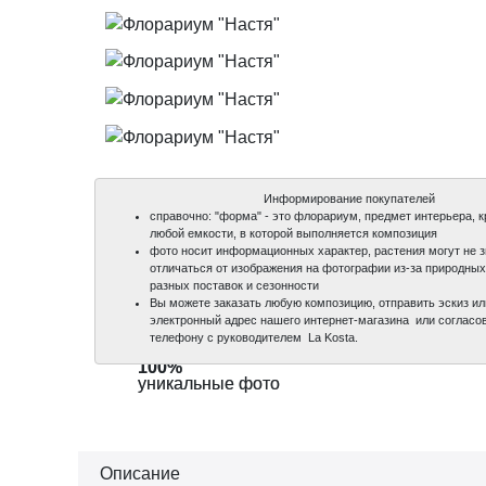
Информирование покупателей
справочно: "форма" - это флорариум, предмет интерьера, 
любой емкости, в которой выполняется композиция
фото носит информационных характер, растения могут не 
отличаться от изображения на фотографии из-за природных 
разных поставок и сезонности
Вы можете заказать любую композицию, отправить эскиз и
электронный адрес нашего интернет-магазина или согласов
телефону с руководителем La Kosta.
100%
100%
100%
100%
100%
уникальные фото
уникальные фото
уникальные фото
уникальные фото
уникальные фото
Описание