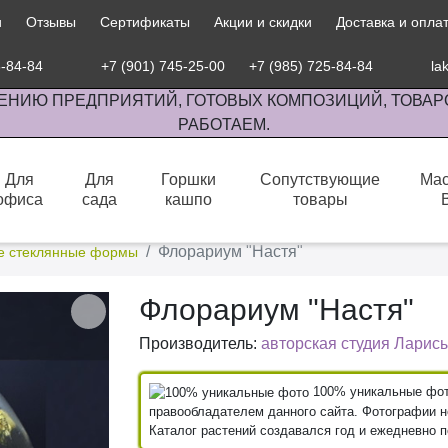
и
Отзывы
Сертификаты
Акции и скидки
Доставка и опла
5-84-84
+7 (901) 745-25-00
+7 (985) 725-84-84
la
ЕНИЮ ПРЕДПРИЯТИЙ, ГОТОВЫХ КОМПОЗИЦИЙ, ТОВАР
РАБОТАЕМ.
Для
Для
Горшки
Сопутствующие
Мас
офиса
сада
кашпо
товары
сов комнатными растениями, продажа изделий ручной работы.
Флорариум "Настя"
ие стеклянные формы
Флорариум "Настя"
Производитель:
авторская студия Ларисы
100% уникальные фото
правообладателем данного сайта. Фотографии не
Каталог растений создавался год и ежедневно 