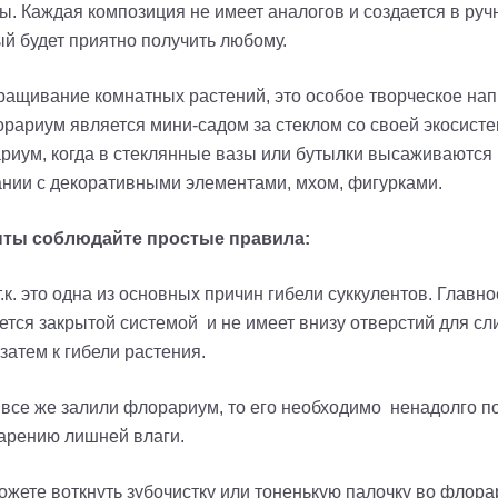
ты. Каждая композиция не имеет аналогов и создается в руч
й будет приятно получить любому.
ращивание комнатных растений, это особое творческое нап
орариум является мини-садом за стеклом со своей экосис
риум, когда в стеклянные вазы или бутылки высаживаются
тании с декоративными элементами, мхом, фигурками.
нты соблюдайте простые правила:
.к. это одна из основных причин гибели суккулентов. Главн
яется закрытой системой и не имеет внизу отверстий для 
 затем к гибели растения.
ы все же залили флорариум, то его необходимо ненадолго п
арению лишней влаги.
жете воткнуть зубочистку или тоненькую палочку во флора