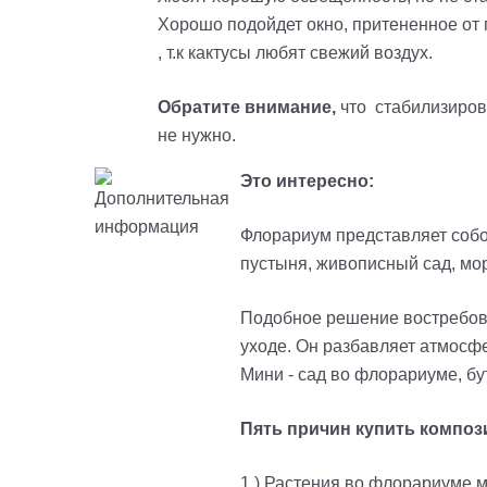
Хорошо подойдет окно, притененное от 
, т.к кактусы любят свежий воздух.
Обратите внимание,
что стабилизирова
не нужно.
Это интересно:
Флорариум представляет собо
пустыня, живописный сад, мо
Подобное решение востребов
уходе. Он разбавляет атмосф
Мини - сад во флорариуме, бут
Пять причин купить компо
1.) Растения во флорариуме м