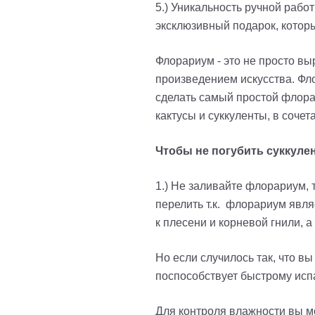
5.) Уникальность ручной рабо
эксклюзивный подарок, которы
Флорариум - это не просто вы
произведением искусства. Фл
сделать самый простой флора
кактусы и суккуленты, в соче
Чтобы не погубить суккуле
1.) Не заливайте флорариум, т
перелить т.к. флорариум явл
к плесени и корневой гнили, а
Но если случилось так, что в
поспособствует быстрому исп
Для контроля влажности вы мо