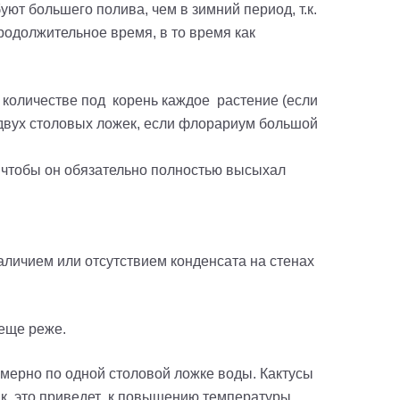
ют большего полива, чем в зимний период, т.к.
продолжительное время, в то время как
 количестве под корень каждое растение (если
 двух столовых ложек, если флорариум большой
 чтобы он обязательно полностью высыхал
аличием или отсутствием конденсата на стенах
 еще реже.
имерно по одной столовой ложке воды. Кактусы
.к. это приведет к повышению температуры.