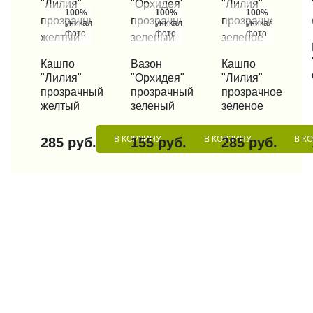
100%
100%
100%
уникальные
уникальные
уникальные
фото
фото
фото
КУП
КУПИТЬ В 1 КЛИК
Кашпо
КУПИТЬ В 1 КЛИК
Вазон
КУПИТЬ В 1 КЛИК
Кашпо
"Лилия"
"Орхидея"
"Лилия"
прозрачный
прозрачный
прозрачное
желтый
зеленый
зеленое
В КОРЗИНУ
В КОРЗИНУ
В К
285 руб.
155 руб.
285 руб.