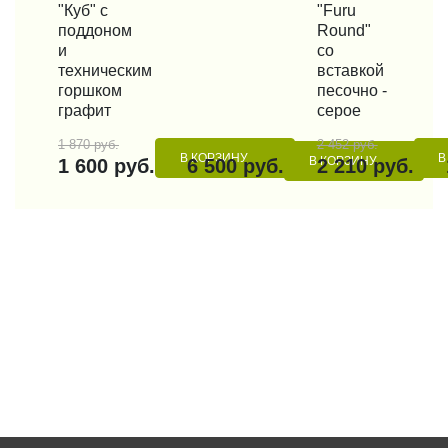
"Куб" с
"Furu
поддоном
Round"
и
со
техническим
вставкой
горшком
песочно -
графит
серое
1 870 руб.
2 452 руб.
В КОРЗИНУ
В
В КОРЗИНУ
1 600 руб.
6 500 руб.
2 210 руб.