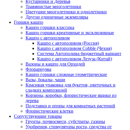
Кустарники и Деревья
Травянистые многолетники
Цветущие многолетники и однолетники
Другие единичные экземпляры
Горшки кашпо
Кашпо горшки классика
Кашпо горшки креативные и эксклюзивные
Кашпо с автополивом
Кашпо с автополивом (Россия)
Кашпо с автополивом Cobble (Чехия)
Система Автополива бюджетный вариант
Кашпо с автополивом Лезуза (Китай)
Вазоны и кашпо для Орхидей
Флорариумы
Кашпо горшки сложные геометрические
Вазы, бокалы, чаши
Красивая упаковка для букетов, цветочных и
сладких композиций
Корзины, коробки, флористические ящики из
дерева
Подставки и опоры для комнатных растений
Флористические клетки
Сопутствующие товары
Грунты, почвосмеси, субстраты, газоны
Удобрения, стимуляторы роста, средства от