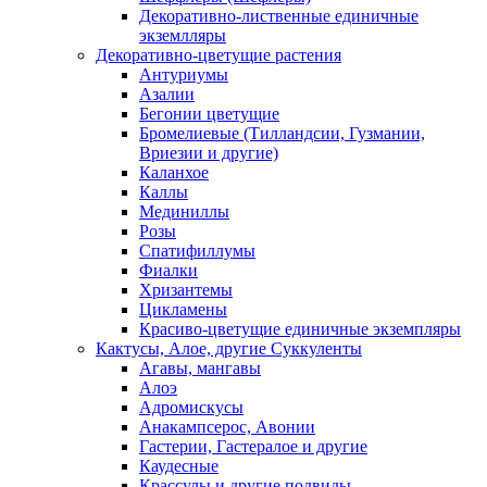
Декоративно-лиственные единичные
экземлляры
Декоративно-цветущие растения
Антуриумы
Азалии
Бегонии цветущие
Бромелиевые (Тилландсии, Гузмании,
Вриезии и другие)
Каланхое
Каллы
Мединиллы
Розы
Спатифиллумы
Фиалки
Хризантемы
Цикламены
Красиво-цветущие единичные экземпляры
Кактусы, Алое, другие Суккуленты
Агавы, мангавы
Алоэ
Адромискусы
Анакампсерос, Авонии
Гастерии, Гастералое и другие
Каудесные
Крассулы и другие подвиды