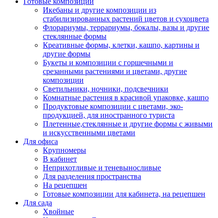
Готовые композиции
Икебаны и другие композиции из
стабилизированных растений цветов и сухоцвета
Флорариумы, террариумы, бокалы, вазы и другие
стеклянные формы
Креативные формы, клетки, кашпо, картины и
другие формы
Букеты и композиции с горшечными и
срезанными растениями и цветами, другие
композиции
Светильники, ночники, подсвечники
Комнатные растения в красивой упаковке, кашпо
Продуктовые композиции с цветами, эко-
продукцией, для иностранного туриста
Плетенные,стеклянные и другие формы с живыми
и искусственными цветами
Для офиса
Крупномеры
В кабинет
Неприхотливые и теневыносливые
Для разделения пространства
На рецепшен
Готовые композиции для кабинета, на рецепшен
Для сада
Хвойные