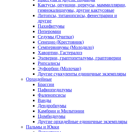
Кактусы, опунции, цереусы, маммиллярии,
гимнокалициумы, другие кактусовые
Литопсы, титанопсисы, фенестрарии и
другие
Пахифитумы
Пеперомии
Седумы (Очитки)
Сенецио (Крестовник)
Семпервивумы (Молодило)
Хавортии, Гастералоэ
Эхеверии, граптопеталумы, граптоверии
Рипсалисы
Эуфорбии (Молочаи)
Другие суккуленты единичные экземпляры
Орхидейные
Брассии
Пафиопедилумы
Фаленопсисы
Ванды
Дендробиумы
Камбрии и Мильтонии
Цимбидиумы
Другие орхидейные единичные экземпляры
Пальмы и Юкки