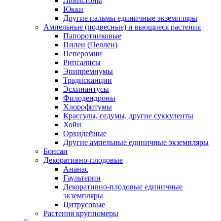
Ливистоны
Юкки
Другие пальмы единичные экземпляры
Ампельные (подвесные) и вьющиеся растения
Папоротниковые
Пилеи (Пеллеи)
Пеперомии
Рипсалисы
Эпипремнумы
Традисканции
Эсхинантусы
Филодендроны
Хлорофитумы
Крассулы, седумы, другие суккуленты
Хойи
Орхидейные
Другие ампельные единичные экземпляры
Бонсаи
Декоративно-плодовые
Ананас
Гаультерии
Декоративно-плодовые единичные
экземпляры
Цитрусовые
Растения крупномеры