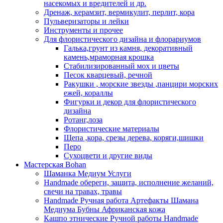
насекомых и вредителей и др.
Дренаж, керамзит, вермикулит, перлит, кора
Пульверизаторы и лейки
Инструменты и прочее
Для флористического дизайна и флорариумов
Галька,грунт из камня, декоративный
камень,мраморная крошка
Стабилизированный мох и цветы
Песок кварцевый, речной
Ракушки , морские звезды ,панцири морских
ежей, кораллы
Фигурки и декор для флористического
дизайна
Ротанг,лоза
Флористические материалы
Щепа ,кора, срезы дерева, коряги,шишки
Перо
Сухоцвети и другие виды
Мастерская Bohan
Шаманка Медиум Услуги
Handmade обереги, защита, исполнение желаний,
свечи на травах, травы
Handmade Ручная работа Артефакты Шамана
Медиума Бубны Африканская кожа
Кашпо этнические Ручной работы Handmade