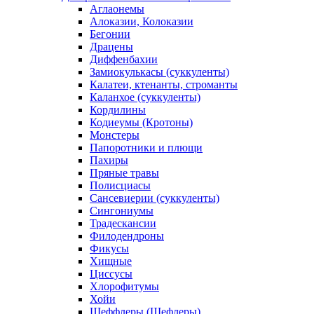
Аглаонемы
Алоказии, Колоказии
Бегонии
Драцены
Диффенбахии
Замиокулькасы (суккуленты)
Калатеи, ктенанты, строманты
Каланхое (суккуленты)
Кордилины
Кодиеумы (Кротоны)
Монстеры
Папоротники и плющи
Пахиры
Пряные травы
Полисциасы
Сансевиерии (суккуленты)
Сингониумы
Традескансии
Филодендроны
Фикусы
Хищные
Циссусы
Хлорофитумы
Хойи
Шеффлеры (Шефлеры)