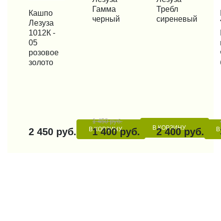
Гамма
Требл
КУПИТЬ В 1 КЛИК
Кашпо
КУП
черный
сиреневый
Лезуза
1012К -
05
розовое
золото
1 450 руб.
В КОРЗИНУ
В КОРЗИНУ
В
2 450 руб.
1 400 руб.
2 400 руб.