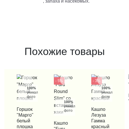
, запаха и насекомых.
Похожие товары
- 5%
- 3%
100%
100%
уникальные
уникальные
КУП
фото
фото
100%
уникальные
КУПИТЬ В 1 КЛИК
Горшок
КУПИТЬ В 1 КЛИК
Кашпо
фото
"Марго"
Лезуза
белый
Гамма
КУПИТЬ В 1 КЛИК
Кашпо
плошка
красный
"Furu