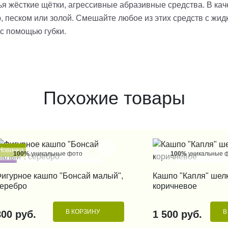
ья жёсткие щётки, агрессивные абразивные средства. В кач
, песком или золой. Смешайте любое из этих средств с жи
 с помощью губки.
Похожие товары
Новинка
100%
уникальные фото
100%
уникальные 
Хит
КУПИТЬ В 1 КЛИК
КУПИТЬ В 1
игурное кашпо "Бонсай малый",
Кашпо "Капля" шел
еребро
коричневое
В КОРЗИНУ
В
800 руб.
1 500 руб.