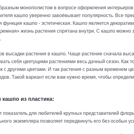
бразным монополистом в вопросе оформления интерьеров 
ебителя кашпо уверенно завоёвывает популярность. Все пр
я функция кашпо - эстетическая. Кашпо является декоратив
земная» жизнь растения спрятана внутри. С кашпо можно з
.
в высадки растения в кашпо. Чаще растение сначала высаж
вать себя цветущими растениями весь дачный сезон. Как т
 с другими цветами. И так растения с разным временем цве
одов. Такой вариант если вам нужно время, чтобы определ
 кашпо из пластика:
от показатель для любителей крупных представителей флоры,
ного экземпляра позволяет передвинуть его без особых ус