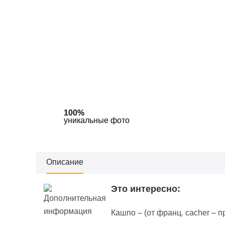
100%
100%
100%
100%
уникальные фото
уникальные фото
уникальные фото
уникальные фото
Описание
Это интересно:
Кашпо – (от франц. cacher – п