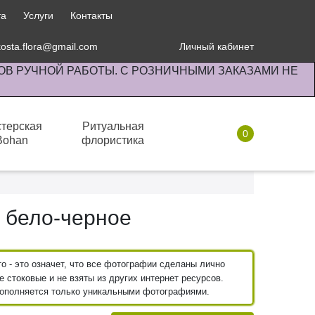
та
Услуги
Контакты
kosta.flora@gmail.com
Личный кабинет
ОВ РУЧНОЙ РАБОТЫ. С РОЗНИЧНЫМИ ЗАКАЗАМИ НЕ
терская
Ритуальная
0
Bohan
флористика
Горшки кашпо
Кашпо горшки классика
 бело-черное
 - это означет, что все фотографии сделаны лично
 стоковые и не взяты из других интернет ресурсов.
пополняется только уникальными фотографиями.