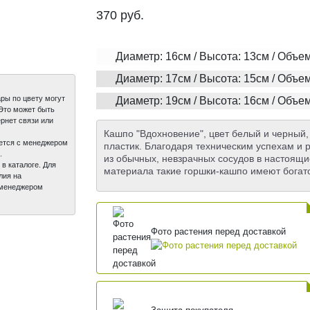
370
руб.
Диаметр: 16см / Высота: 13см / Объем
Диаметр: 17см / Высота: 15см / Объем
ры по цвету могут
Диаметр: 19см / Высота: 16см / Объем
 Это может быть
рнет связи или
Кашпо "Вдохновение", цвет белый и черный,
вается с менеджером
пластик. Благодаря техническим успехам и 
.
из обычных, невзрачных сосудов в настоящи
 в каталоге. Для
материала такие горшки-кашпо имеют богат
лия на
с менеджером
Фото растения перед доставкой