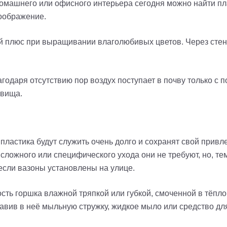
 домашнего или офисного интерьера сегодня можно найти 
оображение.
й плюс при выращивании влаголюбивых цветов. Через стенк
одаря отсутствию пор воздух поступает в почву только с 
евища.
пластика будут служить очень долго и сохранят свой привл
сложного или специфического ухода они не требуют, но, тем
 если вазоны установлены на улице.
ть горшка влажной тряпкой или губкой, смоченной в тёплой
бавив в неё мыльную стружку, жидкое мыло или средство дл