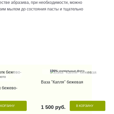
естве абразива, при необходимости, можно
дким мылом до состояния пасты и тщательно
100%
уникальные фото
фото
КУПИТЬ В 1 КЛИК
Ваза "Капля" бежевая
 КЛИК
к бежево-
 КОРЗИНУ
В КОРЗИНУ
1 500 руб.