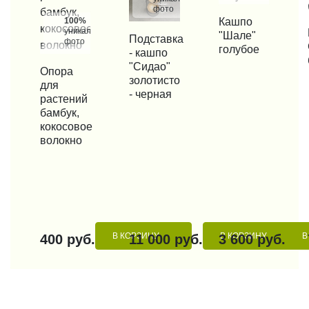
фото
100%
КУПИТЬ В 1 КЛИК
Кашпо
уникальные
КУП
"Шале"
КУПИТЬ В 1 КЛИК
Подставка
фото
голубое
- кашпо
"Сидао"
КУПИТЬ В 1 КЛИК
Опора
золотисто
для
- черная
растений
бамбук,
кокосовое
волокно
В КОРЗИНУ
В КОРЗИНУ
В
400 руб.
11 000 руб.
3 600 руб.