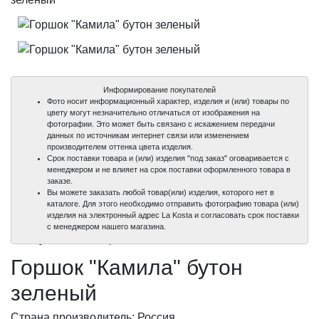
Информирование покупателей
Фото носит информационный характер, изделия и (или) товары по
цвету могут незначительно отличаться от изображения на
фотографии. Это может быть связано с искажением передачи
данных по источникам интернет связи или изменением
производителем оттенка цвета изделия.
Срок поставки товара и (или) изделия "под заказ" оговаривается с
менеджером и не влияет на срок поставки оформленного товара в
заказе.
Вы можете заказать любой товар(или) изделия, которого нет в
каталоге. Для этого необходимо отправить фотографию товара (или)
изделия на электронный адрес La Kosta и согласовать срок поставки
100%
100%
с менеджером нашего магазина.
уникальные фото
уникальные фото
Горшок "Камила" бутон
зеленый
Страна производитель: Россия