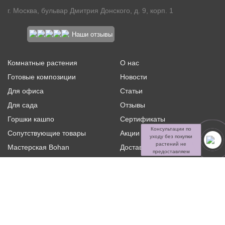
г. Москва, бульвар Дмитрия Донского, д. 9, корп. 1
Наши отзывы
Комнатные растения
О нас
Готовые композиции
Новости
Для офиса
Статьи
Для сада
Отзывы
Горшки кашпо
Сертификаты
Консультации по
Сопутствующие товары
Акции и скидки
уходу без покупки
растений не
Мастерская Bohan
Доставка и оплата
предоставляем
Ритуальная флористика
Услуги
Распродажа
Контакты
Политика конфиденциальности и оферта
Пользовательское
соглашение