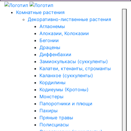
Комнатные растения
Декоративно-лиственные растения
Аглаонемы
Алоказии, Колоказии
Бегонии
Драцены
Диффенбахии
Замиокулькасы (суккуленты)
Калатеи, ктенанты, строманты
Каланхое (суккуленты)
Кордилины
Кодиеумы (Кротоны)
Монстеры
Папоротники и плющи
Пахиры
Пряные травы
Полисциасы