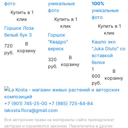
фото
уникальные
100%
фото
уникальные
Купить в 1
фото
клик
Купить в 1
клик
Купить в 1
Горшок Лоза
клик
белый бук 3
Горшок
"Квадро"
Кашпо эко
В
720
вереск
"Juka Dluto" со
корзину
руб.
вставкой
В
320
белое
корзину
руб.
1
В
600
корзину
руб.
+7 (901) 745-25-00
+7 (985) 725-84-84
lakosta.flora@gmail.com
Все авторские права на материалы сайта принадлежат
авторам и охраняются законом. Перепечатка в других