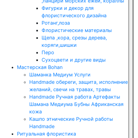
,панцири морских ежей, кораллы
Фигурки и декор для
флористического дизайна
Ротанг,лоза
Флористические материалы
Щепа ,кора, срезы дерева,
коряги,шишки
Перо
Сухоцвети и другие виды
Мастерская Bohan
Шаманка Медиум Услуги
Handmade обереги, защита, исполнение
желаний, свечи на травах, травы
Handmade Ручная работа Артефакты
Шамана Медиума Бубны Африканская
кожа
Кашпо этнические Ручной работы
Handmade
Ритуальная флористика