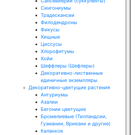
Сансевиерии (суккуленты)
Сингониумы
Традескансии
Филодендроны
Фикусы
Хищные
Циссусы
Хлорофитумы
Хойи
Шеффлеры (Шефлеры)
Декоративно-лиственные
единичные экземлляры
Декоративно-цветущие растения
Антуриумы
Азалии
Бегонии цветущие
Бромелиевые (Тилландсии,
Гузмании, Вриезии и другие)
Каланхое