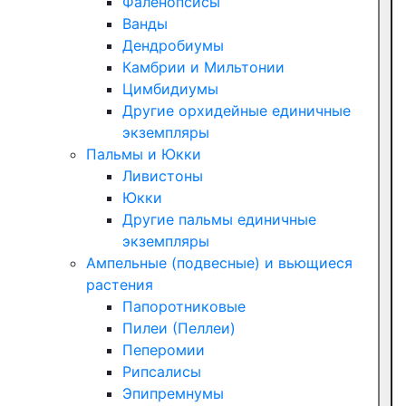
Фаленопсисы
Ванды
Дендробиумы
Камбрии и Мильтонии
Цимбидиумы
Другие орхидейные единичные
экземпляры
Пальмы и Юкки
Ливистоны
Юкки
Другие пальмы единичные
экземпляры
Ампельные (подвесные) и вьющиеся
растения
Папоротниковые
Пилеи (Пеллеи)
Пеперомии
Рипсалисы
Эпипремнумы