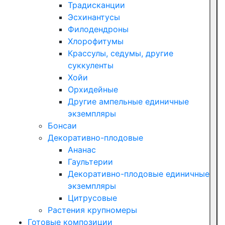
Традисканции
Эсхинантусы
Филодендроны
Хлорофитумы
Крассулы, седумы, другие
суккуленты
Хойи
Орхидейные
Другие ампельные единичные
экземпляры
Бонсаи
Декоративно-плодовые
Ананас
Гаультерии
Декоративно-плодовые единичные
экземпляры
Цитрусовые
Растения крупномеры
Готовые композиции