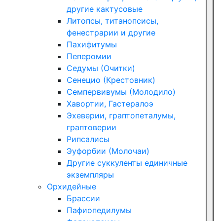
другие кактусовые
Литопсы, титанопсисы,
фенестрарии и другие
Пахифитумы
Пеперомии
Седумы (Очитки)
Сенецио (Крестовник)
Семпервивумы (Молодило)
Хавортии, Гастералоэ
Эхеверии, граптопеталумы,
граптоверии
Рипсалисы
Эуфорбии (Молочаи)
Другие суккуленты единичные
экземпляры
Орхидейные
Брассии
Пафиопедилумы