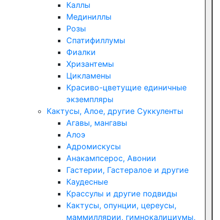
Каллы
Мединиллы
Розы
Спатифиллумы
Фиалки
Хризантемы
Цикламены
Красиво-цветущие единичные
экземпляры
Кактусы, Алое, другие Суккуленты
Агавы, мангавы
Алоэ
Адромискусы
Анакампсерос, Авонии
Гастерии, Гастералое и другие
Каудесные
Крассулы и другие подвиды
Кактусы, опунции, цереусы,
маммиллярии, гимнокалициумы,