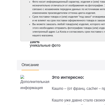
Фото носит информационный характер, изделия и (или) това
незначительно отличаться от изображения на фотографии.
связано с искажением передачи данных по источникам инте
изменением производителем оттенка цвета изделия.
Срок поставки товара и (или) изделия "под заказ" оговари
и не влияет на срок поставки оформленного товара в заказе
Вы можете заказать любой товар(или) изделия, которого нет
этого необходимо отправить фотографию товара (или) изде
электронный адрес La Kosta и согласовать срок поставки 
нашего магазина.
100%
100%
100%
100%
уникальные фото
уникальные фото
уникальные фото
уникальные фото
Описание
Это интересно:
Кашпо – (от франц. cacher – п
Кашпо уже давно стало своео