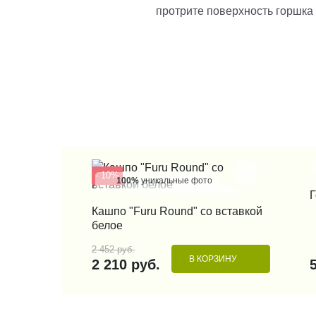
протрите поверхность горшка
- 10%
100%
уникальные фото
Г
КУПИТЬ В 1 КЛИК
Кашпо "Furu Round" со вставкой
белое
2 452 руб.
В КОРЗИНУ
2 210 руб.