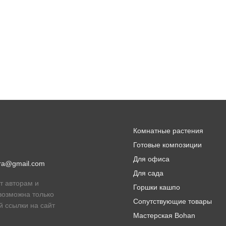
Комнатные растения
Готовые композиции
Для офиса
lora@gmail.com
Для сада
т авторам и
Горшки кашпо
возможна только
Сопутствующие товары
й ссылки на сайт
Мастерская Bohan