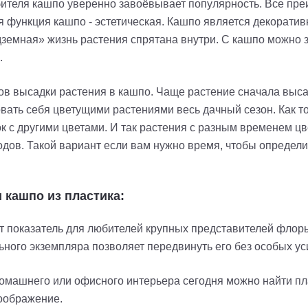
ебителя кашпо уверенно завоёвывает популярность. Все пр
я функция кашпо - эстетическая. Кашпо является декоратив
земная» жизнь растения спрятана внутри. С кашпо можно з
.
в высадки растения в кашпо. Чаще растение сначала высаж
вать себя цветущими растениями весь дачный сезон. Как т
 с другими цветами. И так растения с разным временем цве
одов. Такой вариант если вам нужно время, чтобы определ
 кашпо из пластика:
от показатель для любителей крупных представителей флоры,
ного экземпляра позволяет передвинуть его без особых ус
 домашнего или офисного интерьера сегодня можно найти 
оображение.