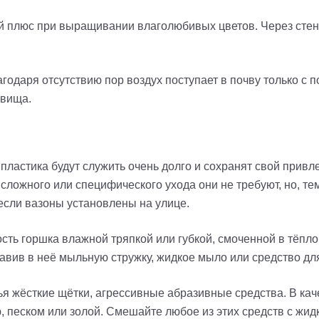
й плюс при выращивании влаголюбивых цветов. Через стенк
одаря отсутствию пор воздух поступает в почву только с 
евища.
пластика будут служить очень долго и сохранят свой привл
сложного или специфического ухода они не требуют, но, тем
 если вазоны установлены на улице.
ть горшка влажной тряпкой или губкой, смоченной в тёплой
бавив в неё мыльную стружку, жидкое мыло или средство дл
ья жёсткие щётки, агрессивные абразивные средства. В кач
, песком или золой. Смешайте любое из этих средств с жи